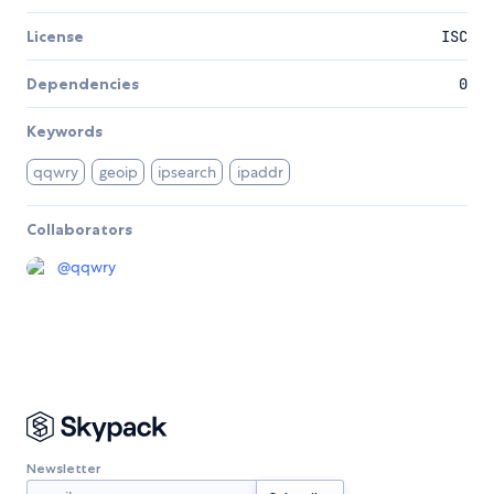
License
ISC
Dependencies
0
Keywords
qqwry
geoip
ipsearch
ipaddr
Collaborators
@
qqwry
Newsletter