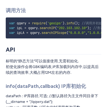
调用方法
var
 qqwry 
=
require
(
'geoips'
)
.
info
(
)
;
//调用并初始化
var
 ipL 
=
 qqwry
.
searchIP
(
"202.103.102.10"
)
;
//查询I
var
 ipLA 
=
 qqwry
.
searchIPScope
(
"0.0.0.0"
,
"1.0.0.0"
)
API
标明的"静态方法"可以值接使用,无需初始化.
初使化操作会将GBK编码表,IP库加载到内存中,以提高后
续的查询效率,大概占用12M左右的内存.
info(dataPath,callback) IP库初始化
dataPath : IP库路径,可选; //默认路径为主文件同目录下
(__dirname + "/qqwry.dat");