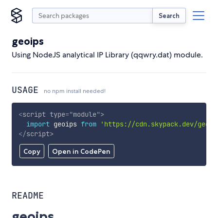
Search
geoips
Using NodeJS analytical IP Library (qqwry.dat) module.
USAGE
no npm install needed!
<
script
type
=
"
module
"
>
import
 geoips 
from
'https://cdn.skypack.dev/geoip
</
script
>
Copy
Open in CodePen
README
geoips