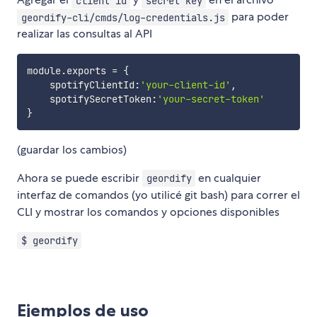
client id
secret key
para poder
geordify-cli/cmds/log-credentials.js
realizar las consultas al API
module
.
exports 
=
{
    spotifyClientId
:
'your-client-id'
,
    spotifySecretToken
:
'your-secret-token'
}
(guardar los cambios)
Ahora se puede escribir
en cualquier
geordify
interfaz de comandos (yo utilicé git bash) para correr el
CLI y mostrar los comandos y opciones disponibles
$ geordify
Ejemplos de uso