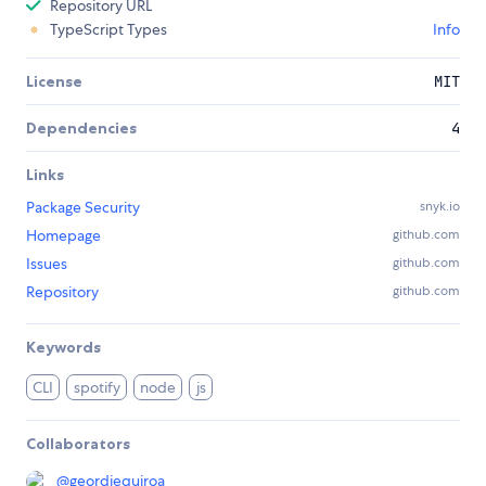
Repository URL
TypeScript Types
Info
License
MIT
Dependencies
4
Links
Package Security
snyk.io
Homepage
github.com
Issues
github.com
Repository
github.com
Keywords
CLI
spotify
node
js
Collaborators
@
geordiequiroa