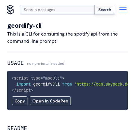
Search
geordify-cli
This is a CLI for consuming the spotify api from the
command line prompt.
USAGE
no npm install needed!
<
script
type
=
"
module
"
>
import
 geordifyCli 
from
'https://cdn.skypack.dev/
</
script
>
Copy
Open in CodePen
README