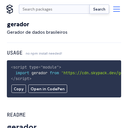
Search
gerador
Gerador de dados brasileiros
USAGE
no npm install needed!
<
script
type
=
"
module
"
>
import
 gerador 
from
'https://cdn.skypack.dev/gera
</
script
>
Copy
Open in CodePen
README
gerador