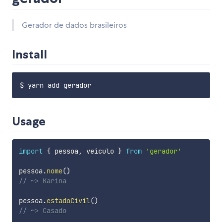
Gerador de dados brasileiros
Install
Usage
import
{
 pessoa
,
 veiculo 
}
from
'gerador'
pessoa
.
nome
(
)
// ~> Karina
pessoa
.
estadoCivil
(
)
// ~> Casado