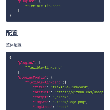
"plugins"
:
[
"flexible-linkcard"
]
}
配置
整体配置
{
"plugins"
:
[
"flexible-linkcard"
]
,
"pluginsConfig"
:
{
"flexible-linkcard"
:
{
"title"
:
"flexible-linkcard"
,
"hrefUrl"
:
"https://github.com/Haoqiang
"target"
:
"_blank"
,
"imgSrc"
:
"./book/logo.png"
,
"imgClass"
:
"rect"