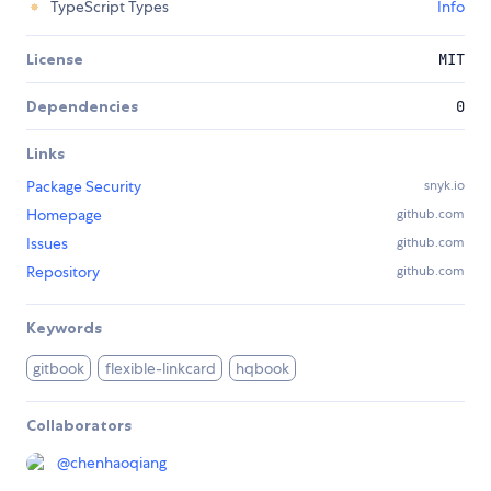
TypeScript Types
Info
License
MIT
Dependencies
0
Links
Package Security
snyk.io
Homepage
github.com
Issues
github.com
Repository
github.com
Keywords
gitbook
flexible-linkcard
hqbook
Collaborators
@
chenhaoqiang