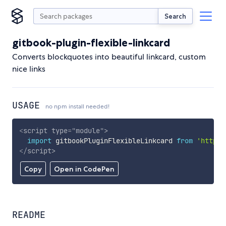
Search
gitbook-plugin-flexible-linkcard
Converts blockquotes into beautiful linkcard, custom
nice links
USAGE
no npm install needed!
<
script
type
=
"
module
"
>
import
 gitbookPluginFlexibleLinkcard 
from
'https:
</
script
>
Copy
Open in CodePen
README