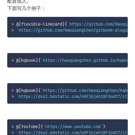
配置填入。
下面写几个例子：
>
 @[flexible-linkcard]{
`https://github.com/Haoqiang
>
`https://github.com/HaoqiangChen/gitbook-plugin-f
>
 @[hqbook]{
`https://haoqiangchen.github.io/hqbook`
>
 @[hqbook]{
`https://github.com/HaoqiangChen/hqbook
>
`https://dss1.bdstatic.com/6OF1bjeh1BF3odCf/it/u=
>
 @[YouTube]{
`https://www.youtube.com`
>
`https://dss1.bdstatic.com/6OF1bjeh1BF3odCf/it/u=