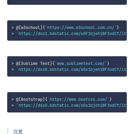
>
 @[w3school]{
`https://www.w3school.com.cn/`
>
`https://dss1.bdstatic.com/6OF1bjeh1BF3odCf/it/u=
>
 @[Sublime Text]{
`www.sublimetext.com/`
>
`https://dss0.bdstatic.com/6Ox1bjeh1BF3odCf/it/u=
>
 @[Bootstrap]{
`https://www.bootcss.com/`
>
`https://dss0.bdstatic.com/6Ox1bjeh1BF3odCf/it/u=
注意