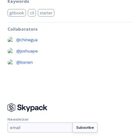
Keywords
gitbook
cli
starter
Collaborators
@
chinegua
@
joshuape
@
losnen
Newsletter