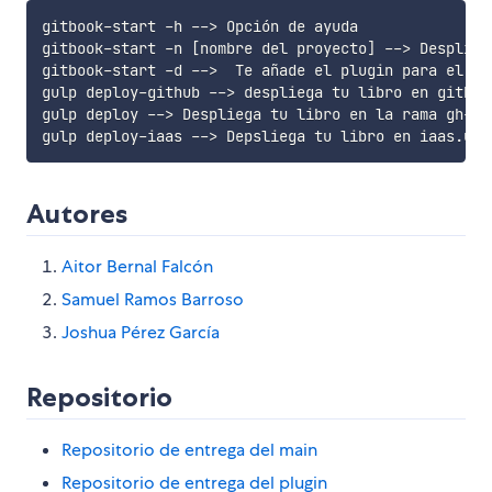
gitbook-start -h --
>
 Opción de ayuda

gitbook-start -n 
[
nombre del proyecto
]
 --
>
 Desplieg
gitbook-start -d --
>
  Te añade el plugin para el de
gulp deploy-github --
>
 despliega tu libro en github
gulp deploy --
>
 Despliega tu libro en la rama gh-pag
gulp deploy-iaas --
>
Autores
Aitor Bernal Falcón
Samuel Ramos Barroso
Joshua Pérez García
Repositorio
Repositorio de entrega del main
Repositorio de entrega del plugin