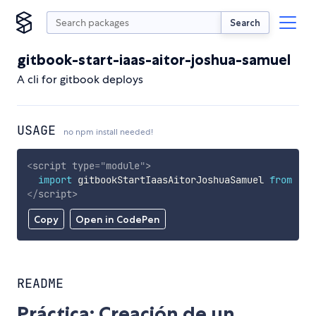
Search
gitbook-start-iaas-aitor-joshua-samuel
A cli for gitbook deploys
USAGE
no npm install needed!
<
script
type
=
"
module
"
>
import
 gitbookStartIaasAitorJoshuaSamuel 
from
'ht
</
script
>
Copy
Open in CodePen
README
Práctica: Creación de un