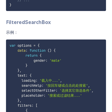
// ...
}
FilteredSearchBox
示例：
var
 options 
=
{
data
:
function
(
)
{
return
{
            gender
:
'male'
}
}
,
    text
:
{
      loading
:
'载入中...'
,
      searchHelp
:
'按回车键或点击此处搜索'
,
      selectOtherFilter
:
'选择其它筛选条件'
,
      placeholder
:
'搜索或过滤结果...'
}
,
    filters
:
[
{