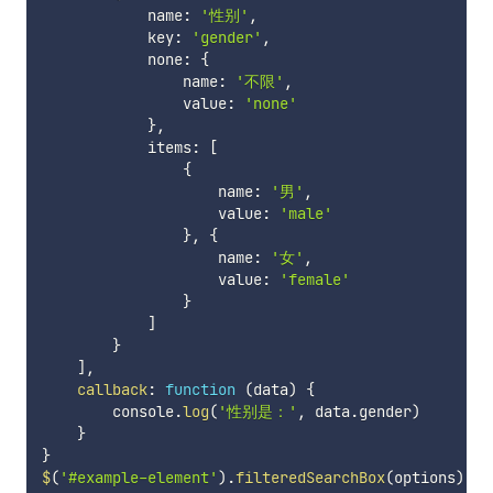
            name
:
'性别'
,
            key
:
'gender'
,
            none
:
{
                name
:
'不限'
,
                value
:
'none'
}
,
            items
:
[
{
                    name
:
'男'
,
                    value
:
'male'
}
,
{
                    name
:
'女'
,
                    value
:
'female'
}
]
}
]
,
callback
:
function
(
data
)
{
        console
.
log
(
'性别是：'
,
 data
.
gender
)
}
}
$
(
'#example-element'
)
.
filteredSearchBox
(
options
)