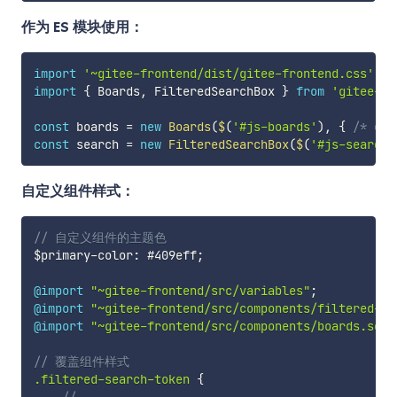
作为 ES 模块使用：
import
'~gitee-frontend/dist/gitee-frontend.css'
import
{
 Boards
,
 FilteredSearchBox 
}
from
'gitee-fr
const
 boards 
=
new
Boards
(
$
(
'#js-boards'
)
,
{
/* opt
const
 search 
=
new
FilteredSearchBox
(
$
(
'#js-search-
自定义组件样式：
// 自定义组件的主题色
$primary-color
:
 #409eff
;
@import
"~gitee-frontend/src/variables"
;
@import
"~gitee-frontend/src/components/filtered-se
@import
"~gitee-frontend/src/components/boards.scss
// 覆盖组件样式
.filtered-search-token 
{