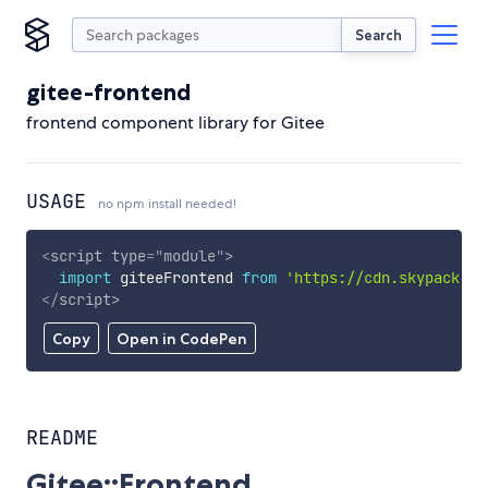
Search
gitee-frontend
frontend component library for Gitee
USAGE
no npm install needed!
<
script
type
=
"
module
"
>
import
 giteeFrontend 
from
'https://cdn.skypack.de
</
script
>
Copy
Open in CodePen
README
Gitee::Frontend