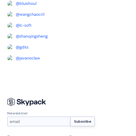
@
bluishoul
@
wangchaocn1
@
lc-soft
@
zhanqingsheng
@
gdits
@
javanoclaw
Newsletter