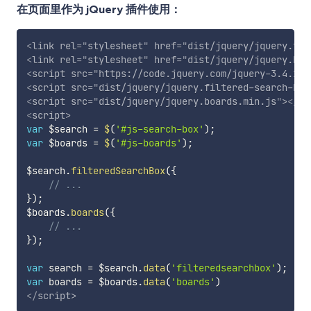
在页面里作为 jQuery 插件使用：
<
link
rel
=
"
stylesheet
"
href
=
"
dist/jquery/jquery.fil
<
link
rel
=
"
stylesheet
"
href
=
"
dist/jquery/jquery.boa
<
script
src
=
"
https://code.jquery.com/jquery-3.4.1.m
<
script
src
=
"
dist/jquery/jquery.filtered-search-box
<
script
src
=
"
dist/jquery/jquery.boards.min.js
"
>
</
sc
<
script
>
var
 $search 
=
$
(
'#js-search-box'
)
;
var
 $boards 
=
$
(
'#js-boards'
)
;
$search
.
filteredSearchBox
(
{
// ...
}
)
;
$boards
.
boards
(
{
// ...
}
)
;
var
 search 
=
 $search
.
data
(
'filteredsearchbox'
)
;
var
 boards 
=
 $boards
.
data
(
'boards'
)
</
script
>