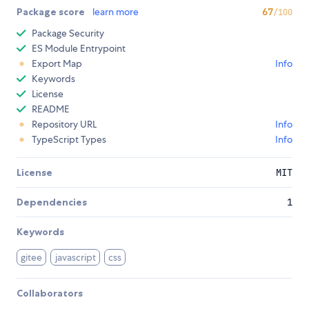
Package score
learn more
67
/100
Package Security
ES Module Entrypoint
Export Map
Info
Keywords
License
README
Repository URL
Info
TypeScript Types
Info
License
MIT
Dependencies
1
Keywords
gitee
javascript
css
Collaborators