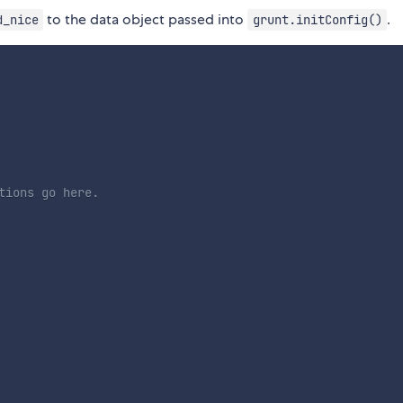
to the data object passed into
.
d_nice
grunt.initConfig()
tions go here.