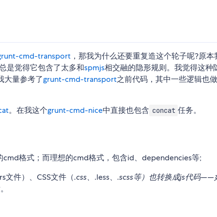
grunt-cmd-transport
，那我为什么还要重复造这个轮子呢?原本
总是觉得它包含了太多和
spmjs
相交融的隐形规则。我觉得这种
我大量参考了
grunt-cmd-transport
之前代码，其中一些逻辑也
cat
。在我这个
grunt-cmd-nice
中直接也包含
任务。
concat
cmd格式；而理想的cmd格式，包含id、dependencies等;
ars文件）、CSS文件（
.css、
.less、
.scss等）也转换成js代码—
话。