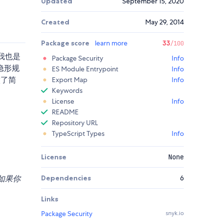
Updated
September 15, 2020
Created
May 29, 2014
Package score
learn more
33
/100
我也是
Package Security
Info
隐形规
ES Module Entrypoint
Info
做了简
Export Map
Info
Keywords
License
Info
README
Repository URL
TypeScript Types
Info
License
None
—如果你
Dependencies
6
Links
Package Security
snyk.io