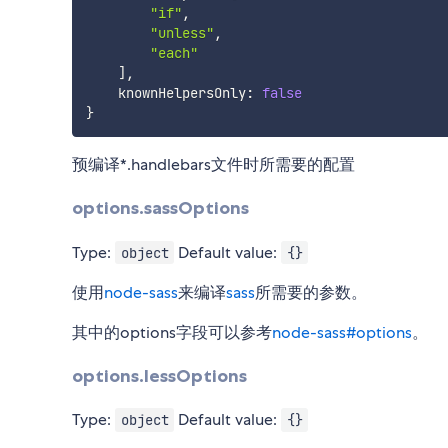
"if"
,
"unless"
,
"each"
]
,
    knownHelpersOnly
:
false
}
预编译*.handlebars文件时所需要的配置
options.sassOptions
Type:
Default value:
object
{}
使用
node-sass
来编译
sass
所需要的参数。
其中的options字段可以参考
node-sass#options
。
options.lessOptions
Type:
Default value:
object
{}