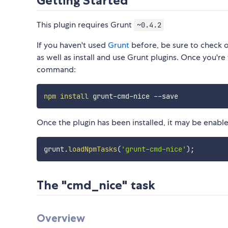
Getting Started
This plugin requires Grunt
~0.4.2
If you haven't used
Grunt
before, be sure to check 
as well as install and use Grunt plugins. Once you're 
command:
npm
install
Once the plugin has been installed, it may be enabled
grunt
.
loadNpmTasks
(
'grunt-cmd-nice'
)
;
The "cmd_nice" task
Overview