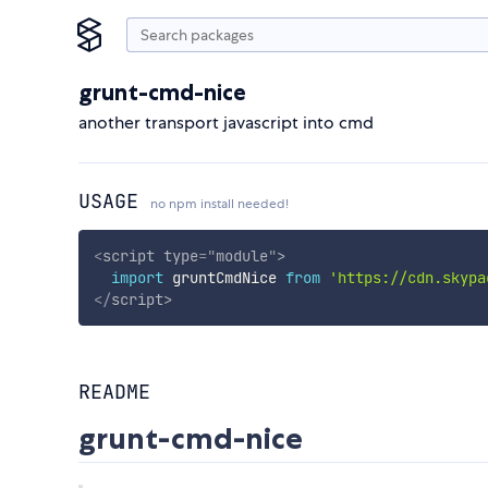
grunt-cmd-nice
another transport javascript into cmd
USAGE
no npm install needed!
<
script
type
=
"
module
"
>
import
 gruntCmdNice 
from
'https://cdn.skypa
</
script
>
README
grunt-cmd-nice