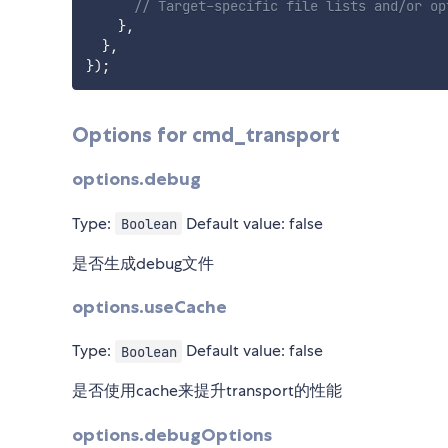
// Target-specific file lists and/or op
}
,
}
,
}
)
;
Options for cmd_transport
options.debug
Type:
Default value: false
Boolean
是否生成debug文件
options.useCache
Type:
Default value: false
Boolean
是否使用cache来提升transport的性能
options.debugOptions