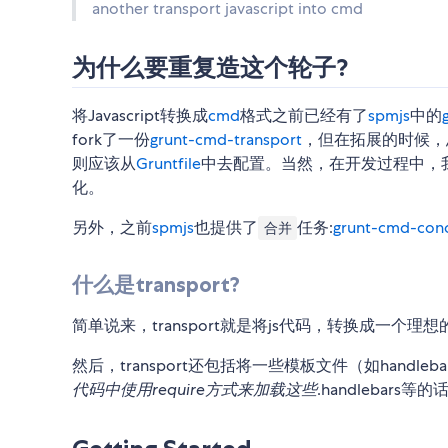
another transport javascript into cmd
为什么要重复造这个轮子?
将Javascript转换成
cmd
格式之前已经有了
spmjs
中的
fork了一份
grunt-cmd-transport
，但在拓展的时候，
则应该从
Gruntfile
中去配置。当然，在开发过程中，
化。
另外，之前
spmjs
也提供了
任务:
grunt-cmd-con
合并
什么是transport?
简单说来，transport就是将js代码，转换成一个理想的
然后，transport还包括将一些模板文件（如handleb
代码中使用require方式来加载这些
.handlebars等的