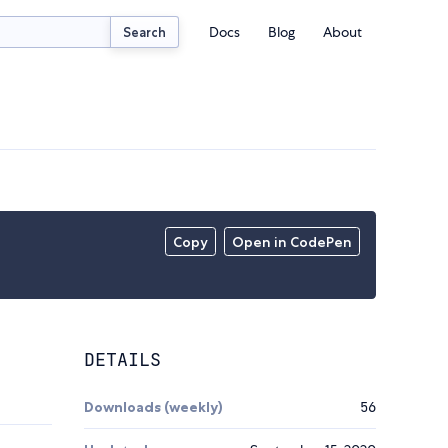
Docs
Blog
About
Search
Copy
Open in CodePen
DETAILS
Downloads (weekly)
56