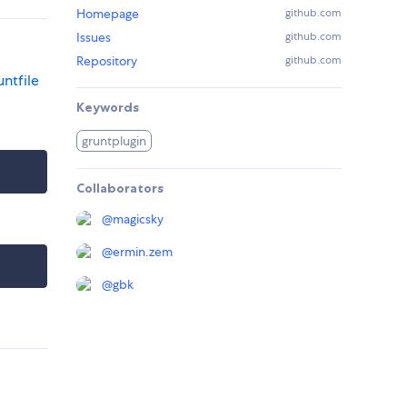
Homepage
github.com
Issues
github.com
Repository
github.com
ntfile
Keywords
gruntplugin
Collaborators
@
magicsky
@
ermin.zem
@
gbk