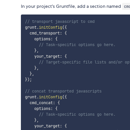
In your project's Gruntfile, add a section named
cm
// transport javascript to cmd
grunt
.
initConfig
(
{
  cmd_transport
:
{
    options
:
{
// Task-specific options go here.
}
,
    your_target
:
{
// Target-specific file lists and/or op
}
,
}
,
}
)
;
// concat transported javascripts
grunt
.
initConfig
(
{
  cmd_concat
:
{
    options
:
{
// Task-specific options go here.
}
,
    your_target
:
{