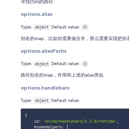
寻找代码的路径
options.alias
Type:
Default value:
object
{}
别名的map，比如你需要做合并，那么需要实现把别
options.aliasPaths
Type:
Default value:
object
{}
路径别名的map，作用和上述的alias类似
options.handlebars
Type:
Default value:
object
{
    id
:
'alinw/handlebars/1.3.0/runtime'
,
    knownHelpers
:
[