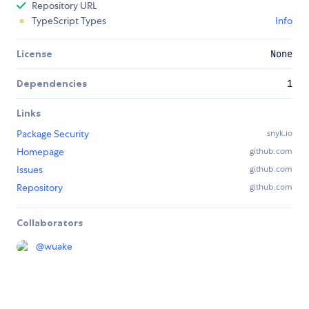
Repository URL
TypeScript Types
Info
License
None
Dependencies
1
Links
Package Security
snyk.io
Homepage
github.com
Issues
github.com
Repository
github.com
Collaborators
@
wuake