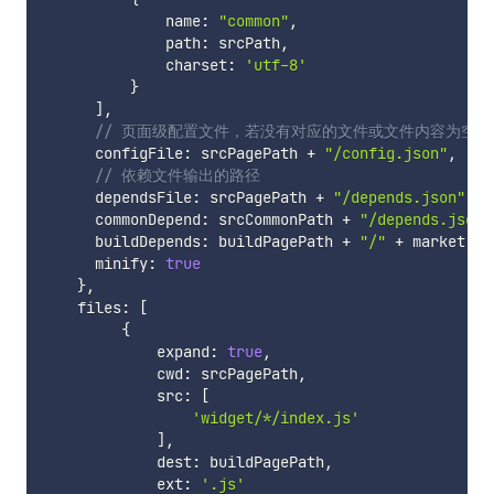
              name
:
"common"
,
              path
:
 srcPath
,
              charset
:
'utf-8'
}
]
,
// 页面级配置文件，若没有对应的文件或文件内容为空
      configFile
:
 srcPagePath 
+
"/config.json"
,
// 依赖文件输出的路径
      dependsFile
:
 srcPagePath 
+
"/depends.json"
,
      commonDepend
:
 srcCommonPath 
+
"/depends.json"
      buildDepends
:
 buildPagePath 
+
"/"
+
 market 
+
      minify
:
true
}
,
    files
:
[
{
             expand
:
true
,
             cwd
:
 srcPagePath
,
             src
:
[
'widget/*/index.js'
]
,
             dest
:
 buildPagePath
,
             ext
:
'.js'