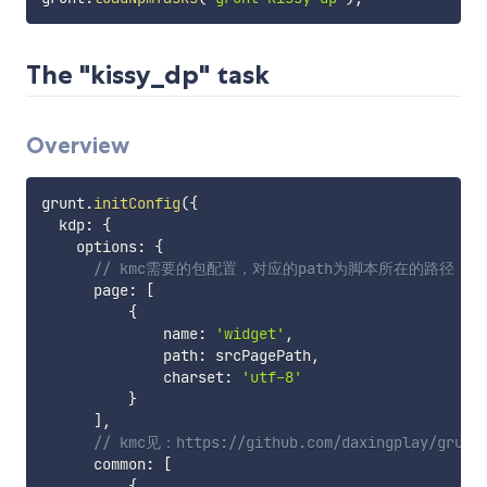
The "kissy_dp" task
Overview
grunt
.
initConfig
(
{
  kdp
:
{
    options
:
{
// kmc需要的包配置，对应的path为脚本所在的路径
      page
:
[
{
              name
:
'widget'
,
              path
:
 srcPagePath
,
              charset
:
'utf-8'
}
]
,
// kmc见：https://github.com/daxingplay/grunt
      common
:
[
{