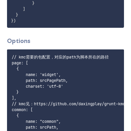
}
]
}
}
)
Options
// kmc需要的包配置，对应的path为脚本所在的路径

page: [

  {

      name: 'widget',

      path: srcPagePath,

      charset: 'utf-8'

  }

],

// kmc见：https://github.com/daxingplay/grunt-kmc

common: [

  {

      name: "common",

      path: srcPath,
