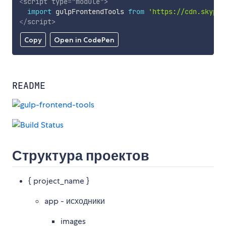
<
script
type
=
"
module
"
>
import
 gulpFrontendTools 
from
'https://cdn.skypac
</
script
>
Copy
Open in CodePen
README
Структура проектов
{ project_name }
app - исходники
images