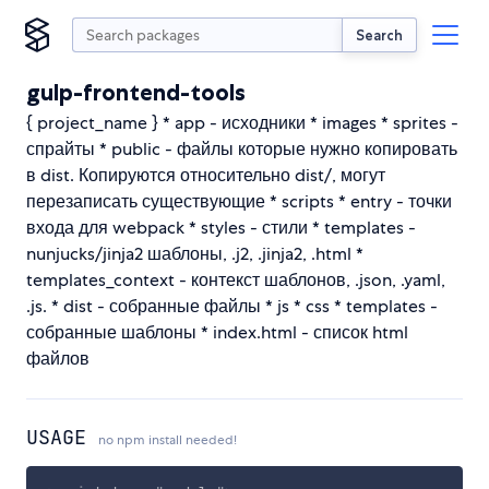
Search
gulp-frontend-tools
{ project_name } * app - исходники * images * sprites -
спрайты * public - файлы которые нужно копировать
в dist. Копируются относительно dist/, могут
перезаписать существующие * scripts * entry - точки
входа для webpack * styles - стили * templates -
nunjucks/jinja2 шаблоны, .j2, .jinja2, .html *
templates_context - контекст шаблонов, .json, .yaml,
.js. * dist - собранные файлы * js * css * templates -
собранные шаблоны * index.html - список html
файлов
USAGE
no npm install needed!