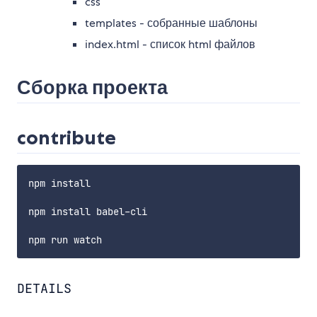
css
templates - собранные шаблоны
index.html - список html файлов
Сборка проекта
contribute
npm install

npm install babel-cli

DETAILS