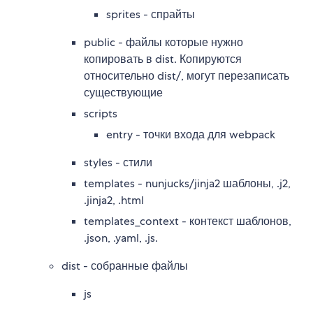
sprites - спрайты
public - файлы которые нужно
копировать в dist. Копируются
относительно dist/, могут перезаписать
существующие
scripts
entry - точки входа для webpack
styles - стили
templates - nunjucks/jinja2 шаблоны, .j2,
.jinja2, .html
templates_context - контекст шаблонов,
.json, .yaml, .js.
dist - собранные файлы
js