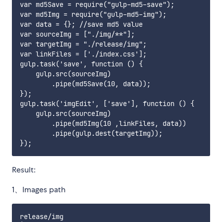
var md5Save = require("gulp-md5-save");

var md5Img = require("gulp-md5-img");

var data = {}; //save md5 value

var sourceImg = ["./img/**"];

var targetImg = "./release/img";

var linkFiles = ['./index.css'];

gulp.task('save', function () {

    gulp.src(sourceImg)

        .pipe(md5Save(10, data));

});

gulp.task('imgEdit', ['save'], function () {

    gulp.src(sourceImg)

        .pipe(md5Img(10 ,linkFiles, data))

        .pipe(gulp.dest(targetImg));

Result:
1、Images path
release/img
