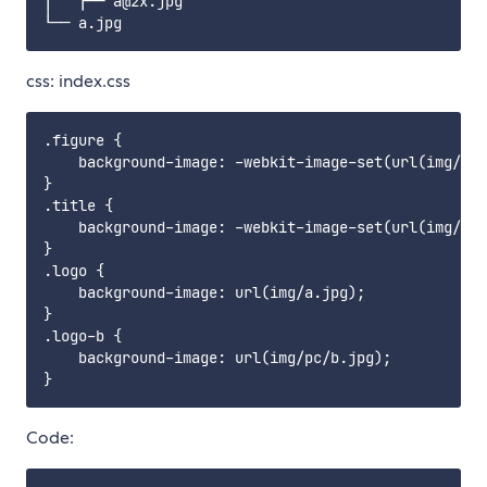
│   ├── a@2x.jpg

css: index.css
.figure {

    background-image: -webkit-image-set(url(img/pc/
}

.title {

    background-image: -webkit-image-set(url(img/mobile/a.png) 1x, url(
}

.logo {

    background-image: url(img/a.jpg);

}

.logo-b {

    background-image: url(img/pc/b.jpg);

Code: