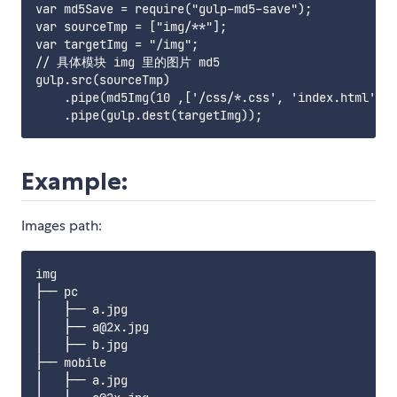
var md5Save = require("gulp-md5-save");

var sourceTmp = ["img/**"];

var targetImg = "/img";

// 具体模块 img 里的图片 md5

gulp.src(sourceTmp)

    .pipe(md5Img(10 ,['/css/*.css', 'index.html', '
Example:
Images path:
img

├── pc

│   ├── a.jpg

│   ├── a@2x.jpg

│   ├── b.jpg

├── mobile

│   ├── a.jpg
