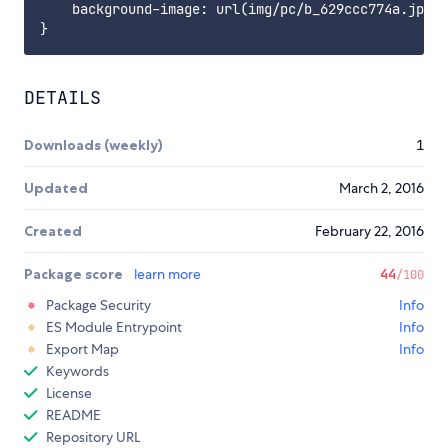
    background-image: url(img/pc/b_629ccc774a.jpg);

DETAILS
Downloads (weekly)
1
Updated
March 2, 2016
Created
February 22, 2016
Package score
learn more
44
/100
Package Security
Info
ES Module Entrypoint
Info
Export Map
Info
Keywords
License
README
Repository URL