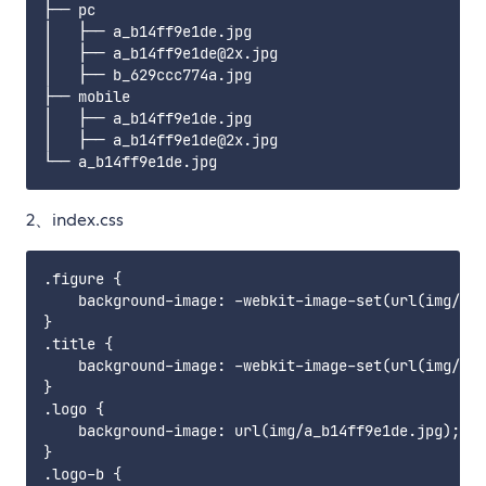
├── pc

│   ├── a_b14ff9e1de.jpg

│   ├── a_b14ff9e1de@2x.jpg

│   ├── b_629ccc774a.jpg

├── mobile

│   ├── a_b14ff9e1de.jpg

│   ├── a_b14ff9e1de@2x.jpg

2、index.css
.figure {

    background-image: -webkit-image-set(url(img/pc/
}

.title {

    background-image: -webkit-image-set(url(img/mobile/a_b14ff9e1de.jpg) 1
}

.logo {

    background-image: url(img/a_b14ff9e1de.jpg);

}

.logo-b {
