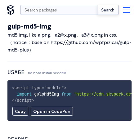
Search
gulp-md5-img
md5 img, like a.png、a2@x.png、a3@x.png in css.
（notice：base on https://github.com/wpfpizicai/gulp-
md5-plus）
USAGE
no npm install needed!
<
script
type
=
"
module
"
>
import
 gulpMd5Img 
from
'https://cdn.skypack.dev/g
</
script
>
Copy
Open in CodePen