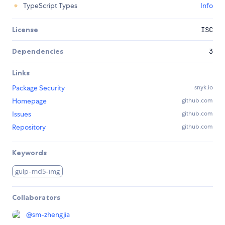
TypeScript Types
Info
License
ISC
Dependencies
3
Links
Package Security
snyk.io
Homepage
github.com
Issues
github.com
Repository
github.com
Keywords
gulp-md5-img
Collaborators
@
sm-zhengjia