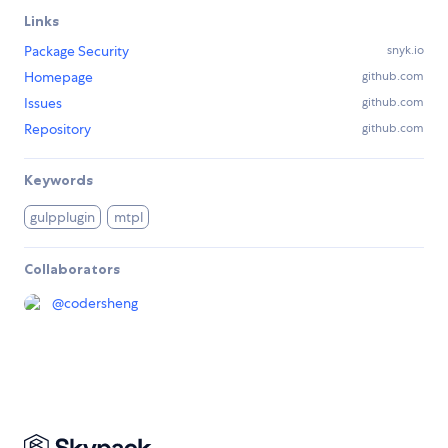
Links
Package Security
snyk.io
Homepage
github.com
Issues
github.com
Repository
github.com
Keywords
gulpplugin
mtpl
Collaborators
@
codersheng