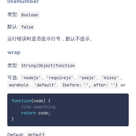
lineNumber
类型:
Boolean
默认:
false
运行错误时是否提示行号，默认不提示。
wrap
类型:
String|Object|function
可选:
,
,
,
,
'nodejs'
'requirejs'
'seajs'
'kissy'
,
,
or
wormhole
'default'
{before: '', after: ''}
function
(
code
)
{
//do something
return
 code
;
}
Default:
default