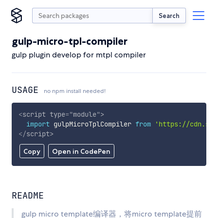
Search
gulp-micro-tpl-compiler
gulp plugin develop for mtpl compiler
USAGE
no npm install needed!
<
script
type
=
"
module
"
>
import
 gulpMicroTplCompiler 
from
'https://cdn.sky
</
script
>
Copy
Open in CodePen
README
gulp micro template编译器，将micro template提前