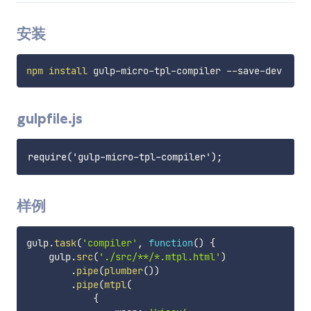
安装
npm
install
gulpfile.js
样例
gulp
.
task
(
'compiler'
,
function
(
)
{
    gulp
.
src
(
'./src/**/*.mtpl.html'
)
.
pipe
(
plumber
(
)
)
.
pipe
(
mtpl
(
{