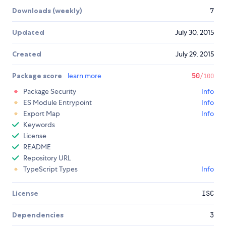
Downloads (weekly)
7
Updated
July 30, 2015
Created
July 29, 2015
Package score
learn more
50
/100
Package Security
Info
ES Module Entrypoint
Info
Export Map
Info
Keywords
License
README
Repository URL
TypeScript Types
Info
License
ISC
Dependencies
3