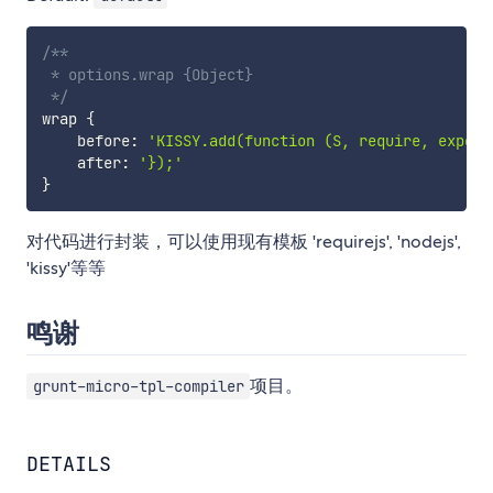
/**

 * options.wrap {Object}

 */
wrap 
{
    before
:
'KISSY.add(function (S, require, export
    after
:
'});'
}
对代码进行封装，可以使用现有模板 'requirejs', 'nodejs',
'kissy'等等
鸣谢
项目。
grunt-micro-tpl-compiler
DETAILS