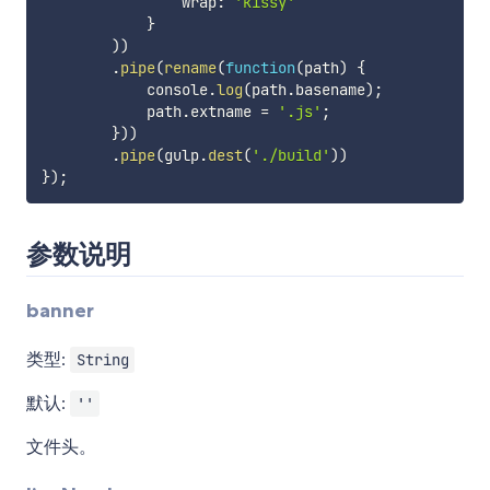
                wrap
:
'kissy'
}
)
)
.
pipe
(
rename
(
function
(
path
)
{
            console
.
log
(
path
.
basename
)
;
            path
.
extname 
=
'.js'
;
}
)
)
.
pipe
(
gulp
.
dest
(
'./build'
)
)
}
)
;
参数说明
banner
类型:
String
默认:
''
文件头。