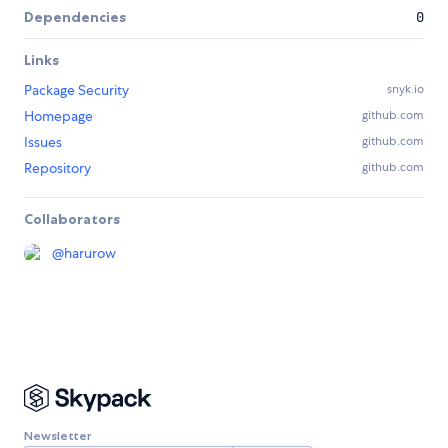
Dependencies
0
Links
Package Security
snyk.io
Homepage
github.com
Issues
github.com
Repository
github.com
Collaborators
@
harurow
Newsletter