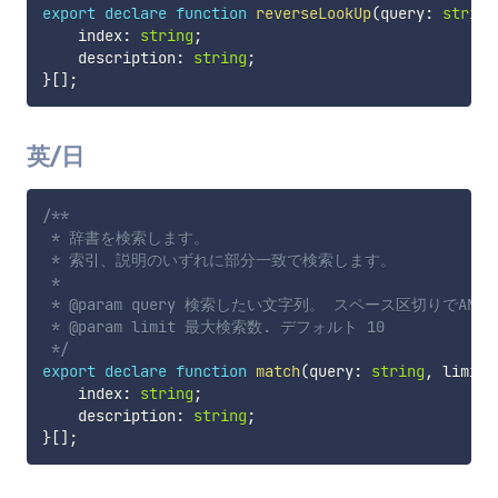
export
declare
function
reverseLookUp
(
query
:
string
    index
:
string
;
    description
:
string
;
}
[
]
;
英/日
/**

 * 辞書を検索します。

 * 索引、説明のいずれに部分一致で検索します。

 *

 * @param query 検索したい文字列。 スペース区切りでAND
 * @param limit 最大検索数. デフォルト 10

 */
export
declare
function
match
(
query
:
string
,
 limit
?
    index
:
string
;
    description
:
string
;
}
[
]
;