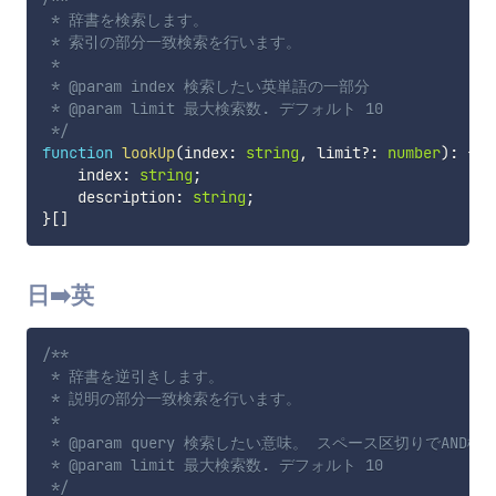
 * 辞書を検索します。  

 * 索引の部分一致検索を行います。

 * 

 * @param index 検索したい英単語の一部分

 * @param limit 最大検索数. デフォルト 10

 */
function
lookUp
(
index
:
string
,
 limit
?
:
number
)
:
{
    index
:
string
;
    description
:
string
;
}
[
]
日➡️英
/**

 * 辞書を逆引きします。

 * 説明の部分一致検索を行います。

 * 

 * @param query 検索したい意味。 スペース区切りでAND検
 * @param limit 最大検索数. デフォルト 10

 */