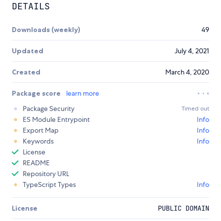
DETAILS
Downloads (weekly)
49
Updated
July 4, 2021
Created
March 4, 2020
Package score
learn more
Package Security
Timed out
ES Module Entrypoint
Info
Export Map
Info
Keywords
Info
License
README
Repository URL
TypeScript Types
Info
License
PUBLIC DOMAIN