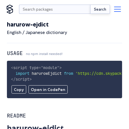
Search
harurow-ejdict
English / Japanese dictionary
USAGE
no npm install needed!
<
script
type
=
"
module
"
>
import
 harurowEjdict 
from
'https://cdn.skypack.de
</
script
>
Copy
Open in CodePen
README
harurow-ejdict