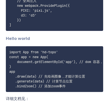
    // 全局注入

    new webpack.ProvidePlugin({

      PIXI: 'pixi.js',

      d3: 'd3'

    })

Hello world
import App from 'hd-topo'

const app = new App(

    document.getElementById('app'), // dom 容器，装载
)

app

   .draw(data) // 先绘画图像，才能计算位置

   .generate(data) // 计算节点位置

详细文档见：