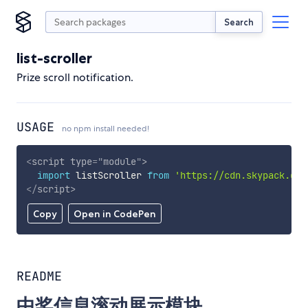
Search
list-scroller
Prize scroll notification.
USAGE
no npm install needed!
<
script
type
=
"
module
"
>
import
 listScroller 
from
'https://cdn.skypack.dev
</
script
>
Copy
Open in CodePen
README
中奖信息滚动展示模块