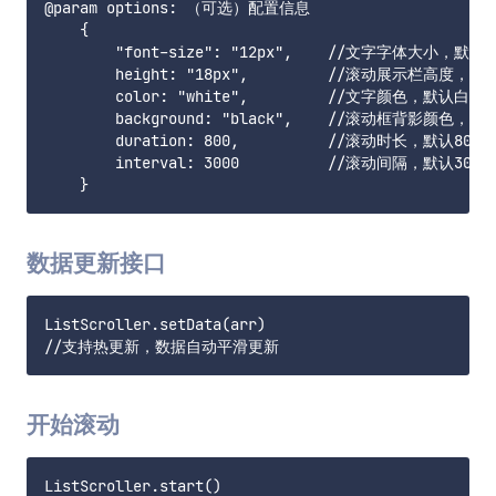
@param options: （可选）配置信息

    {

        "font-size": "12px",    //文字字体大小，默认12
        height: "18px",         //滚动展示栏高度，默认1
        color: "white",         //文字颜色，默认白色

        background: "black",    //滚动框背影颜色，默
        duration: 800,          //滚动时长，默认800ms
        interval: 3000          //滚动间隔，默认3000m
数据更新接口
ListScroller.setData(arr)

开始滚动