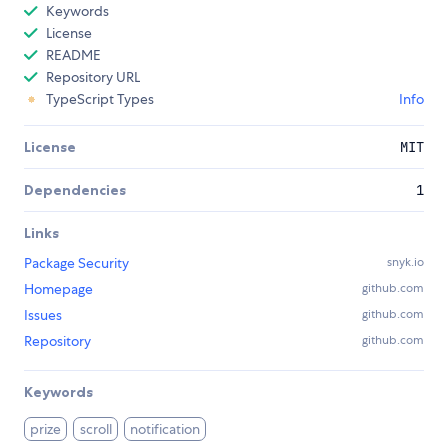
Keywords
License
README
Repository URL
TypeScript Types
Info
License
MIT
Dependencies
1
Links
Package Security
snyk.io
Homepage
github.com
Issues
github.com
Repository
github.com
Keywords
prize
scroll
notification