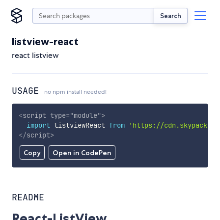
Search
listview-react
react listview
USAGE
no npm install needed!
<
script
type
=
"
module
"
>
import
 listviewReact 
from
'https://cdn.skypack.de
</
script
>
Copy
Open in CodePen
README
React-ListView