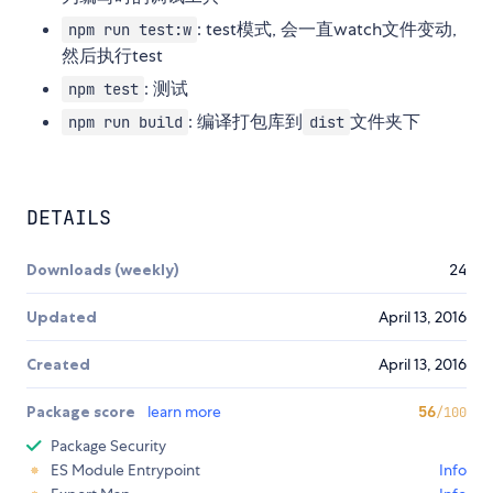
: test模式, 会一直watch文件变动,
npm run test:w
然后执行test
: 测试
npm test
: 编译打包库到
文件夹下
npm run build
dist
DETAILS
Downloads (weekly)
24
Updated
April 13, 2016
Created
April 13, 2016
Package score
learn more
56
/100
Package Security
ES Module Entrypoint
Info