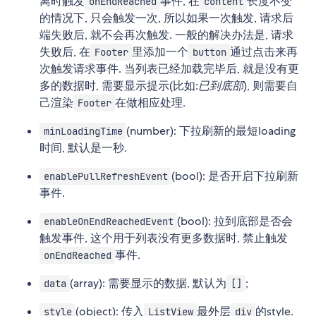
离时触发
事件, 在
长度不变
onEndReached
content
的情况下, 只会触发一次, 所以如果一次触发, 请求后
端失败后, 就不会再次触发. 一般的解决办法是, 请求
失败后, 在
里添加一个
通过点击来再
Footer
button
次触发请求事件. 当列表已经加载完毕后, 就是没有更
多的数据时, 需要显示提示(比如:
已到底部
), 则需要自
己渲染
在做相应处理.
Footer
(number): 下拉刷新的最短loading
minLoadingTime
时间, 默认是一秒.
(bool): 是否开启下拉刷新
enablePullRefreshEvent
事件.
(bool): 拉到底部是否会
enableOnEndReachedEvent
触发事件, 这个用于列表没有更多数据时, 禁止触发
事件.
onEndReached
(array): 需要显示的数据, 默认为
;
data
[]
(object): 传入
最外层
的style.
style
ListView
div