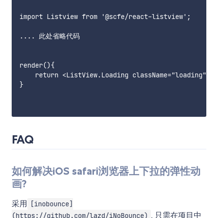
import Listview from '@scfe/react-listview';

.... 此处省略代码

render(){

    return <ListView.Loading className="loading"/>;

}

FAQ
如何解决iOS safari浏览器上下拉的弹性动
画?
采用
[inobounce]
, 只需在项目中
(https://github.com/lazd/iNoBounce)