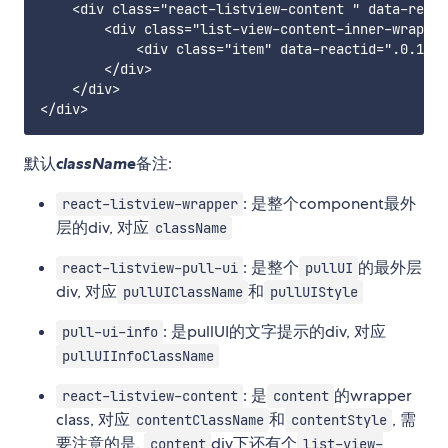
    <div class="react-listview-content " data-react
        <div class="list-view-content-inner-wrapper
            <div class="item" data-reactid=".0.1.1.
        </div>

    </div>

默认
className
备注:
: 是整个component最外
react-listview-wrapper
层的div, 对应
className
: 是整个
的最外层
react-listview-pull-ui
pullUI
div, 对应
和
pullUIClassName
pullUIStyle
: 是pullUI的文字提示的div, 对应
pull-ui-info
pullUIInfoClassName
: 是
的wrapper
react-listview-content
content
class, 对应
和
, 需
contentClassName
contentStyle
要注意的是,
div下还有个
content
list-view-