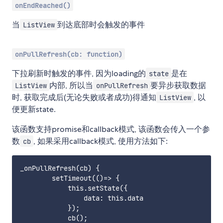
onEndReached()
当
到达底部时会触发的事件
ListView
onPullRefresh(cb: function)
下拉刷新时触发的事件, 因为loading的
是在
state
内部, 所以当
要异步获取数据
ListView
onPullRefresh
时, 获取完成后(无论失败或者成功)得通知
, 以
ListView
便更新state.
该函数支持promise和callback模式, 该函数会传入一个参
数
, 如果采用callback模式, 使用方法如下:
cb
_onPullRefresh(cb) {

        setTimeout(()=> {

            this.setState({

                data: this.data

            });

            cb();
