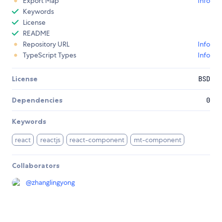
Export Map
Info
Keywords
License
README
Repository URL
Info
TypeScript Types
Info
License
BSD
Dependencies
0
Keywords
react
reactjs
react-component
mt-component
Collaborators
@
zhanglingyong