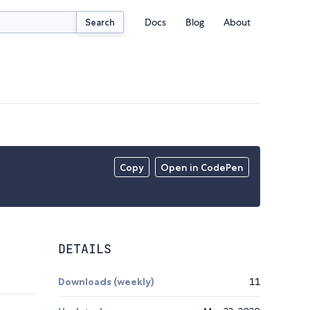
Docs
Blog
About
Search
Copy
Open in CodePen
DETAILS
Downloads (weekly)
11