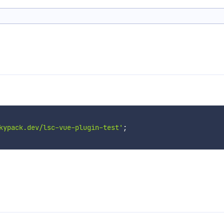
kypack.dev/lsc-vue-plugin-test'
;