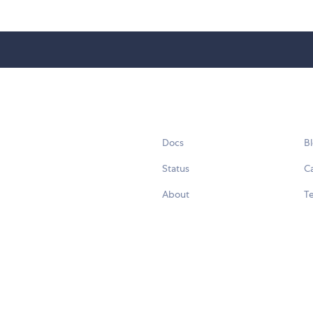
Docs
B
Status
C
About
Te