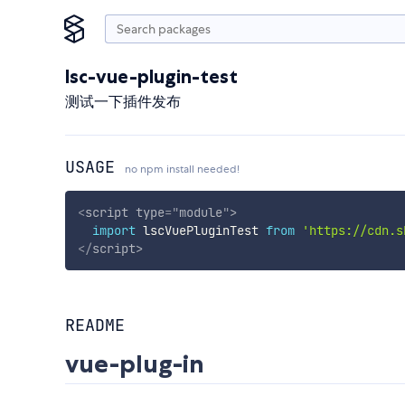
lsc-vue-plugin-test
测试一下插件发布
USAGE
no npm install needed!
<
script
type
=
"
module
"
>
import
 lscVuePluginTest 
from
'https://cdn.s
</
script
>
README
vue-plug-in