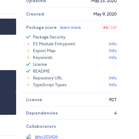
Updated
May 23, 2020
Created
May 9, 2020
Package score
learn more
44
/100
Package Security
ES Module Entrypoint
Info
Export Map
Info
Keywords
Info
License
README
Repository URL
Info
TypeScript Types
Info
License
MIT
Dependencies
4
Collaborators
@
lsc202426