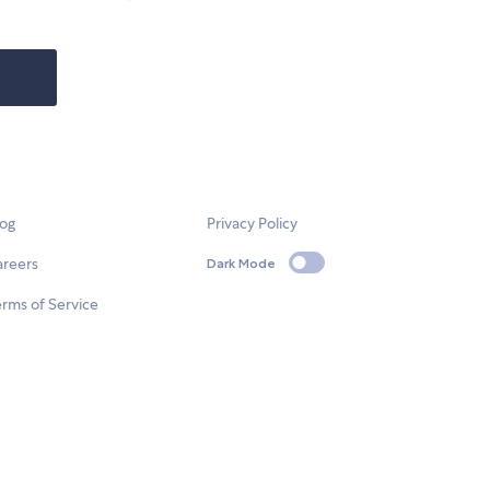
log
Privacy Policy
areers
Dark Mode
rms of Service