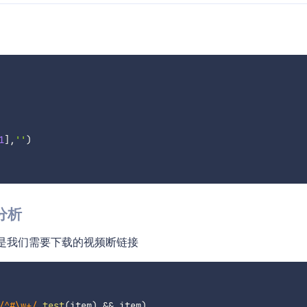
1
]
,
''
)
分析
就是我们需要下载的视频断链接
/
^#\w+
/
.
test
(
item
)
&&
 item
)