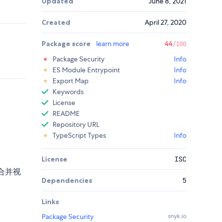
Updated
June 8, 2021
Created
April 27, 2020
Package score
learn more
44
/100
Package Security
Info
ES Module Entrypoint
Info
Export Map
Info
Keywords
License
README
Repository URL
TypeScript Types
Info
License
ISC
动合并视
Dependencies
5
Links
Package Security
snyk.io