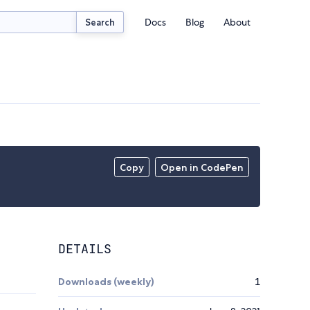
Docs
Blog
About
Search
Copy
Open in CodePen
DETAILS
Downloads (weekly)
1