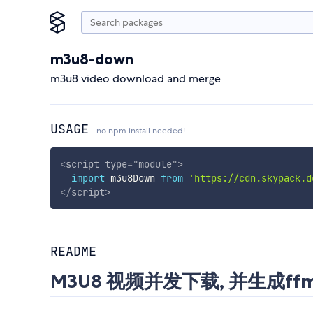
m3u8-down
m3u8 video download and merge
USAGE
no npm install needed!
<
script
type
=
"
module
"
>
import
 m3u8Down 
from
'https://cdn.skypack.d
</
script
>
README
M3U8 视频并发下载, 并生成ff