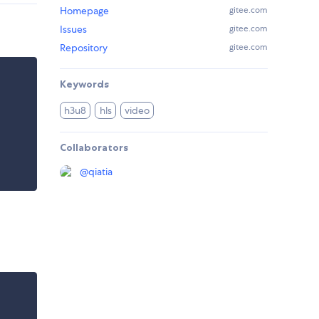
Homepage
gitee.com
Issues
gitee.com
Repository
gitee.com
Keywords
h3u8
hls
video
Collaborators
@
qiatia