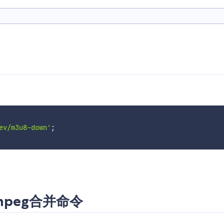
ev/m3u8-down'
;
mpeg合并命令