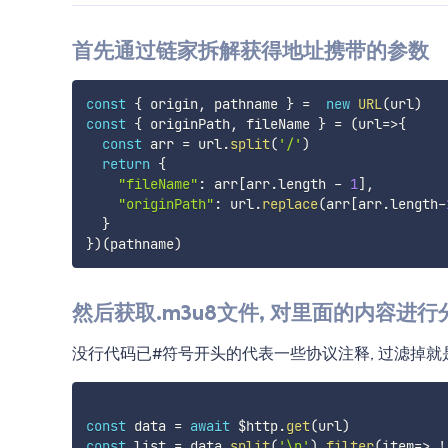
首先通过链家拆解获得地址携带的参数
const
{
 origin
,
 pathname 
}
=
new
URL
(
url
)
const
{
 originPath
,
 fileName 
}
=
(
url
=>
{
const
 arr 
=
 url
.
split
(
'/'
)
return
{
"fileName"
:
 arr
[
arr
.
length 
-
1
]
,
"originPath"
:
 url
.
replace
(
arr
[
arr
.
length
-
}
}
)
(
pathname
)
然后获取.m3u8文件, 对里面的内容进行
没行代码已#符号开头的代表一些协议注释, 过滤掉
const
 data 
=
await
 $http
.
get
(
url
)
const
 list 
=
 data
.
split
(
'\n'
)
.
filter
(
item
=>
!