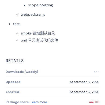
scope hoisting
webpack.ssr.js
test
smoke 冒烟测试目录
unit 单元测试代码文件
DETAILS
Downloads (weekly)
Updated
September 12, 2020
Created
September 12, 2020
Package score
learn more
44
/100