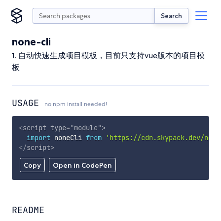
Search
none-cli
1. 自动快速生成项目模板，目前只支持vue版本的项目模
板
USAGE
no npm install needed!
<
script
type
=
"
module
"
>
import
 noneCli 
from
'https://cdn.skypack.dev/none
</
script
>
Copy
Open in CodePen
README