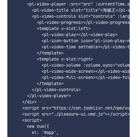
      <pl-video-player :src="src" :currentTime.sync
        <pl-video-title slot="title">海贼王</pl-vide
        <pl-video-controls slot="controls" :large-s
          <pl-video-progress></pl-video-progress>

          <template v-slot:left>

            <pl-video-play></pl-video-play>

            <pl-icon-button icon="pl-icon-play-next
            <pl-video-time settable></pl-video-time
          </template>

          <template v-slot:right>

            <pl-video-volume :volume.sync="volume">
            <pl-video-wide-screen></pl-video-wide-s
            <pl-video-full-screen></pl-video-full-s
          </template>

        </pl-video-controls>

      </pl-video-player>

    </div>

    <script src="https://cdn.jsdelivr.net/npm/vue">
    <script src="./pleasure-ui.umd.js"></script>

    <script>

      new Vue({

        el: '#app',
