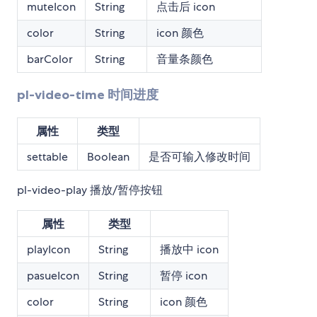
muteIcon
String
点击后 icon
color
String
icon 颜色
barColor
String
音量条颜色
pl-video-time 时间进度
属性
类型
settable
Boolean
是否可输入修改时间
pl-video-play 播放/暂停按钮
属性
类型
playIcon
String
播放中 icon
pasueIcon
String
暂停 icon
color
String
icon 颜色