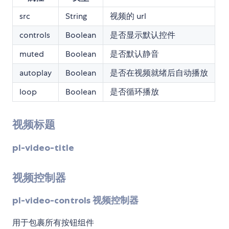
src
String
视频的 url
controls
Boolean
是否显示默认控件
muted
Boolean
是否默认静音
autoplay
Boolean
是否在视频就绪后自动播放
loop
Boolean
是否循环播放
视频标题
pl-video-title
视频控制器
pl-video-controls 视频控制器
用于包裹所有按钮组件