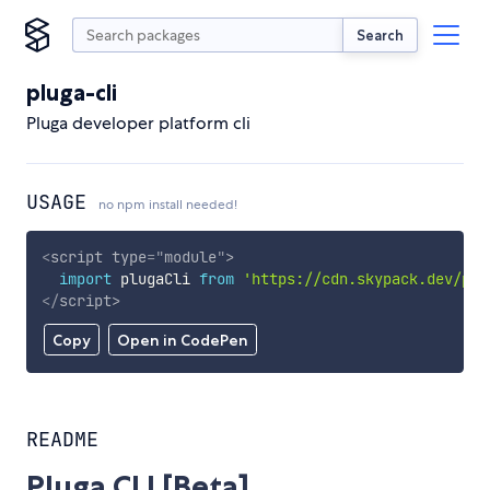
Search
pluga-cli
Pluga developer platform cli
USAGE
no npm install needed!
<
script
type
=
"
module
"
>
import
 plugaCli 
from
'https://cdn.skypack.dev/plu
</
script
>
Copy
Open in CodePen
README
Pluga CLI [Beta]