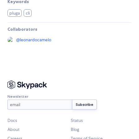
Keywords
pluga
cli
Collaborators
@
leonardocamelo
Newsletter
Docs
Status
About
Blog
Careers
Terms of Service