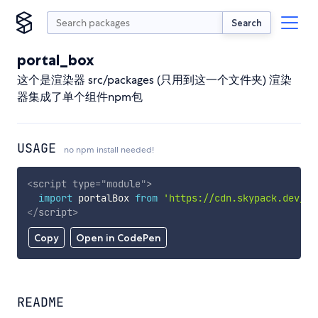
Search
portal_box
这个是渲染器 src/packages (只用到这一个文件夹) 渲染
器集成了单个组件npm包
USAGE
no npm install needed!
<
script
type
=
"
module
"
>
import
 portalBox 
from
'https://cdn.skypack.dev/po
</
script
>
Copy
Open in CodePen
README