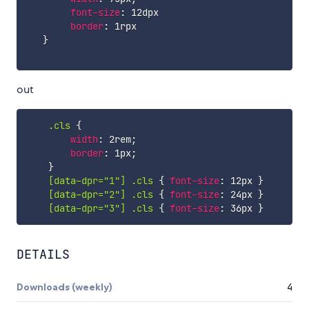
font-size
:
 12dpx

border
:
 1rpx

}
out
.cls
{
width
:
 2rem
;
border
:
 1px
;
}
[data-dpr="1"] .cls
{
font-size
:
 12px 
}
[data-dpr="2"] .cls
{
font-size
:
 24px 
}
[data-dpr="3"] .cls
{
font-size
:
 36px 
}
DETAILS
Downloads (weekly)
4