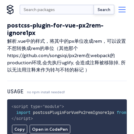
Search
postcss-plugin-for-vue-px2rem-
ignore1px
解析.vue中的样式，将其中的px单位改成rem，可以设置
不想转换成rem的单位（其他那个
https://github.com/songsiqi/px2rem在webpack的
production环境,会先执行uglify, 会造成注释被移除掉, 所
以无法用注释来作为转与不转的标记 ）
USAGE
no npm install needed!
<
script
type
=
"
module
"
>
import
 postcssPluginForVuePx2remIgnore1px 
from
'h
</
script
>
Copy
Open in CodePen