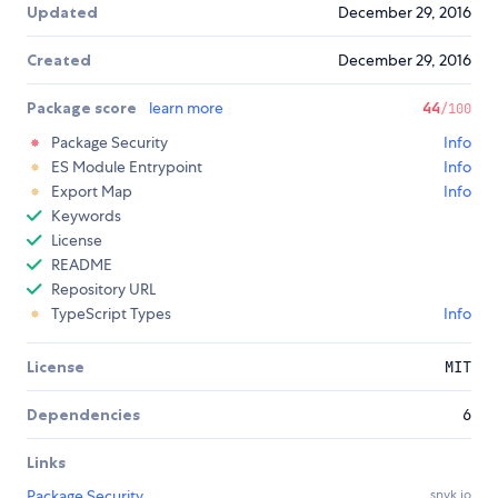
Updated
December 29, 2016
Created
December 29, 2016
Package score
learn more
44
/100
Package Security
Info
ES Module Entrypoint
Info
Export Map
Info
Keywords
License
README
Repository URL
TypeScript Types
Info
License
MIT
Dependencies
6
Links
Package Security
snyk.io