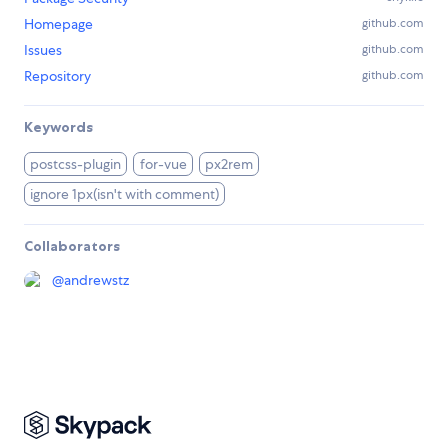
Homepage
github.com
Issues
github.com
Repository
github.com
Keywords
postcss-plugin
for-vue
px2rem
ignore 1px(isn't with comment)
Collaborators
@
andrewstz