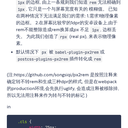
的边框, 由上一条规则我们知道
无法精确到
1px
rem
, 它只是一个与屏幕宽度有关的 模糊值。 已知
1px
在两种情况下无法满足我们的需求: 1.需求1物理像素
的边框。 2.在屏幕比较窄的1dpr的安卓设备上,由于
rem不能整除造成rem换算成px 不足
, 边框丢
1px
失。 为此我们创造了
(real px), 来表示物理像
rpx
素。
默认情况下
被
或
px
babel-plugin-px2rem
插件转化成
postcss-plugins-px2rem
rem
(注:https://github.com/songsiqi/px2rem 是按照注释来
确定转不转rem和生成三种dpr的样式, 但是在webpack
的production环境,会先执行uglify, 会造成注释被移除掉,
所以无法用注释来作为转与不转的标记 )
in
.cls
{
width
:
 75px
;