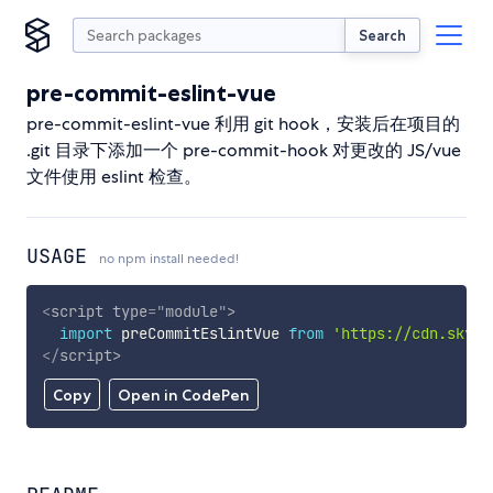
Search
pre-commit-eslint-vue
pre-commit-eslint-vue 利用 git hook，安装后在项目的
.git 目录下添加一个 pre-commit-hook 对更改的 JS/vue
文件使用 eslint 检查。
USAGE
no npm install needed!
<
script
type
=
"
module
"
>
import
 preCommitEslintVue 
from
'https://cdn.skypa
</
script
>
Copy
Open in CodePen