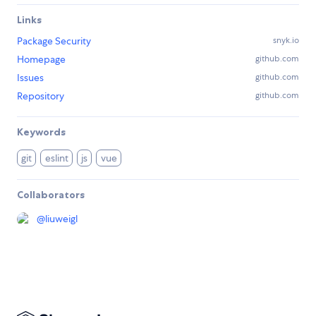
Links
Package Security
snyk.io
Homepage
github.com
Issues
github.com
Repository
github.com
Keywords
git
eslint
js
vue
Collaborators
@
liuweigl