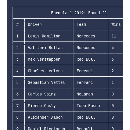
┌──────────────────────────────────────────────────
│                Formula 1 2019: Round 21          
├────┬────────────────────┬──────────────┬──────┬──
│ #  │ Driver             │ Team         │ Wins │ P
├────┼────────────────────┼──────────────┼──────┼──
│ 1  │ Lewis Hamilton     │ Mercedes     │ 11   │ 4
├────┼────────────────────┼──────────────┼──────┼──
│ 2  │ Valtteri Bottas    │ Mercedes     │ 4    │ 3
├────┼────────────────────┼──────────────┼──────┼──
│ 3  │ Max Verstappen     │ Red Bull     │ 3    │ 2
├────┼────────────────────┼──────────────┼──────┼──
│ 4  │ Charles Leclerc    │ Ferrari      │ 2    │ 2
├────┼────────────────────┼──────────────┼──────┼──
│ 5  │ Sebastian Vettel   │ Ferrari      │ 1    │ 2
├────┼────────────────────┼──────────────┼──────┼──
│ 6  │ Carlos Sainz       │ McLaren      │ 0    │ 9
├────┼────────────────────┼──────────────┼──────┼──
│ 7  │ Pierre Gasly       │ Toro Rosso   │ 0    │ 9
├────┼────────────────────┼──────────────┼──────┼──
│ 8  │ Alexander Albon    │ Red Bull     │ 0    │ 9
├────┼────────────────────┼──────────────┼──────┼──
│ 9  │ Daniel Ricciardo   │ Renault      │ 0    │ 5