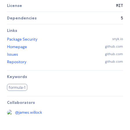
License
MIT
Dependencies
5
Links
Package Security
snyk.io
Homepage
github.com
Issues
github.com
Repository
github.com
Keywords
formula-1
Collaborators
@
james.willock