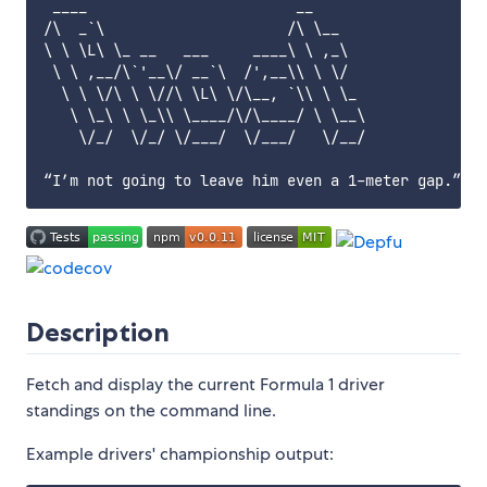
 ____                        __

/\  _`\                     /\ \__

\ \ \L\ \_ __   ___     ____\ \ ,_\

 \ \ ,__/\`'__\/ __`\  /',__\\ \ \/

  \ \ \/\ \ \//\ \L\ \/\__, `\\ \ \_

   \ \_\ \ \_\\ \____/\/\____/ \ \__\

    \/_/  \/_/ \/___/  \/___/   \/__/

Description
Fetch and display the current Formula 1 driver
standings on the command line.
Example drivers' championship output: