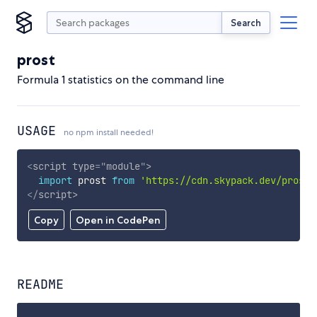
Search
prost
Formula 1 statistics on the command line
USAGE
no npm install needed!
<
script
type
=
"
module
"
>
import
 prost 
from
'https://cdn.skypack.dev/prost'
</
script
>
Copy
Open in CodePen
README