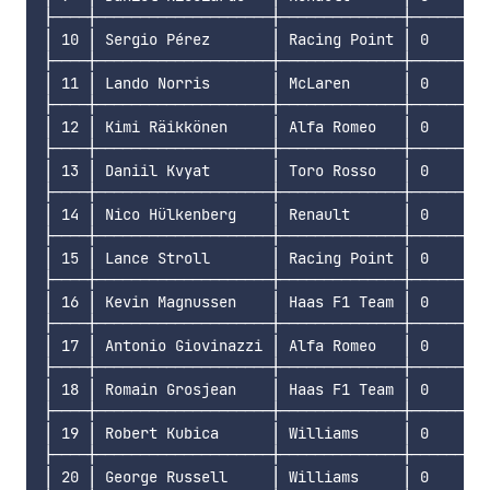
├────┼────────────────────┼──────────────┼──────┼──
│ 10 │ Sergio Pérez       │ Racing Point │ 0    │ 5
├────┼────────────────────┼──────────────┼──────┼──
│ 11 │ Lando Norris       │ McLaren      │ 0    │ 4
├────┼────────────────────┼──────────────┼──────┼──
│ 12 │ Kimi Räikkönen     │ Alfa Romeo   │ 0    │ 4
├────┼────────────────────┼──────────────┼──────┼──
│ 13 │ Daniil Kvyat       │ Toro Rosso   │ 0    │ 3
├────┼────────────────────┼──────────────┼──────┼──
│ 14 │ Nico Hülkenberg    │ Renault      │ 0    │ 3
├────┼────────────────────┼──────────────┼──────┼──
│ 15 │ Lance Stroll       │ Racing Point │ 0    │ 2
├────┼────────────────────┼──────────────┼──────┼──
│ 16 │ Kevin Magnussen    │ Haas F1 Team │ 0    │ 2
├────┼────────────────────┼──────────────┼──────┼──
│ 17 │ Antonio Giovinazzi │ Alfa Romeo   │ 0    │ 1
├────┼────────────────────┼──────────────┼──────┼──
│ 18 │ Romain Grosjean    │ Haas F1 Team │ 0    │ 8
├────┼────────────────────┼──────────────┼──────┼──
│ 19 │ Robert Kubica      │ Williams     │ 0    │ 1
├────┼────────────────────┼──────────────┼──────┼──
│ 20 │ George Russell     │ Williams     │ 0    │ 0