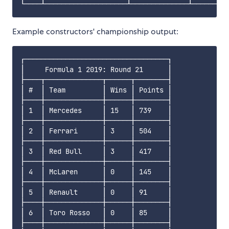
Example constructors' championship output:
┌───────────────────────────────────┐

│     Formula 1 2019: Round 21      │

├────┬──────────────┬──────┬────────┤

│ #  │ Team         │ Wins │ Points │

├────┼──────────────┼──────┼────────┤

│ 1  │ Mercedes     │ 15   │ 739    │

├────┼──────────────┼──────┼────────┤

│ 2  │ Ferrari      │ 3    │ 504    │

├────┼──────────────┼──────┼────────┤

│ 3  │ Red Bull     │ 3    │ 417    │

├────┼──────────────┼──────┼────────┤

│ 4  │ McLaren      │ 0    │ 145    │

├────┼──────────────┼──────┼────────┤

│ 5  │ Renault      │ 0    │ 91     │

├────┼──────────────┼──────┼────────┤

│ 6  │ Toro Rosso   │ 0    │ 85     │

├────┼──────────────┼──────┼────────┤
