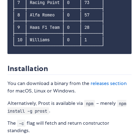
│ 7  │ Racing Point │ 0    │ 73     │

├────┼──────────────┼──────┼────────┤

│ 8  │ Alfa Romeo   │ 0    │ 57     │

├────┼──────────────┼──────┼────────┤

│ 9  │ Haas F1 Team │ 0    │ 28     │

├────┼──────────────┼──────┼────────┤

│ 10 │ Williams     │ 0    │ 1      │

Installation
You can download a binary from the
releases section
for macOS, Linux or Windows.
Alternatively, Prost is available via
– merely
npm
npm
.
install -g prost
The
flag will fetch and return constructor
-c
standings.