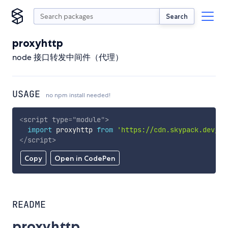
Search
proxyhttp
node 接口转发中间件（代理）
USAGE
no npm install needed!
<
script
type
=
"
module
"
>
import
 proxyhttp 
from
'https://cdn.skypack.dev/pr
</
script
>
Copy
Open in CodePen
README
proxyhttp