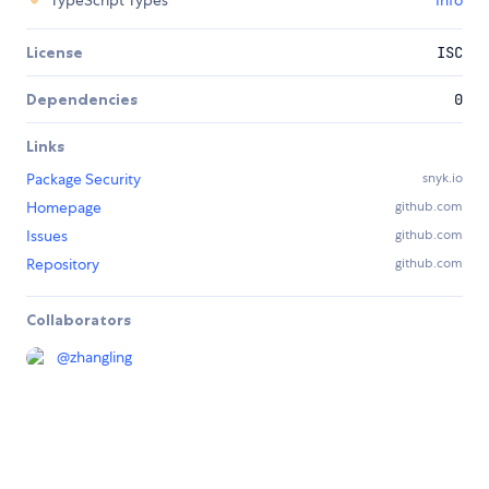
TypeScript Types
Info
License
ISC
Dependencies
0
Links
Package Security
snyk.io
Homepage
github.com
Issues
github.com
Repository
github.com
Collaborators
@
zhangling