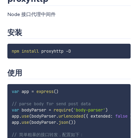
Node 接口代理中间件
安装
npm
install
使用
var
 app 
=
express
(
)
// parse body for send post data
var
 bodyParser 
=
require
(
'body-parser'
)
app
.
use
(
bodyParser
.
urlencoded
(
{
 extended
:
false
}
)
)
app
.
use
(
bodyParser
.
json
(
)
)
// 简单粗暴的接口转发，配置如下：