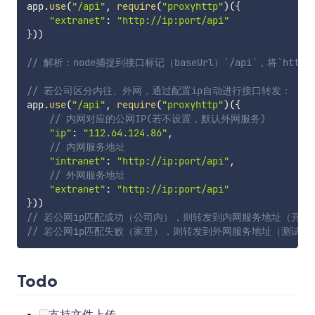
app
.
use
(
"/api"
,
require
(
"proxyhttp"
)
(
{
"extranet"
:
"http://ip:port/api"
}
)
)
// 解析：node捕捉到接口标记（baseUrl）`/api`，将`http://a
// 若公司区分内往、外网，通过配置ip自动进行接口转发：
app
.
use
(
"/api"
,
require
(
"proxyhttp"
)
(
{
// 内网对应的公网IP(若不设置，默认外网服务)
"ip"
:
"112.64.124.86"
,
// 内网服务地址
"intranet"
:
"http://ip:port/api"
,
// 外网服务地址
"extranet"
:
"http://ip:port/api"
}
)
)
// 若公网ip匹配成功（公司内），则转发到内网服务地址（开发
// 若公网ip匹配失败（家里），则转发到外网服务地址（测试环
Todo
支持文件上传