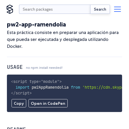
Search
pw2-app-ramendolia
Esta práctica consiste en preparar una aplicación para
que pueda ser ejecutada y desplegada utilizando
Docker.
USAGE
no npm install needed!
<
script
type
=
"
module
"
>
import
 pw2AppRamendolia 
from
'https://cdn.skypack
</
script
>
Copy
Open in CodePen