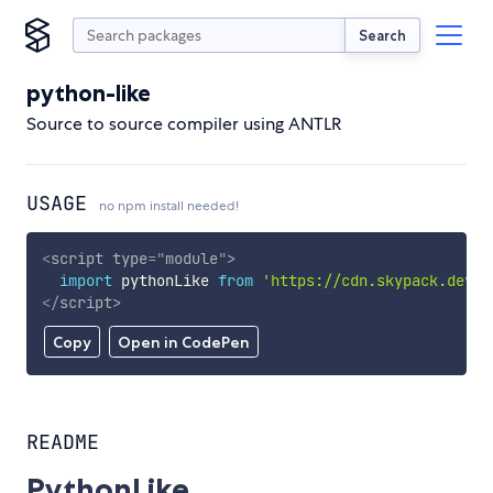
Search
python-like
Source to source compiler using ANTLR
USAGE
no npm install needed!
<
script
type
=
"
module
"
>
import
 pythonLike 
from
'https://cdn.skypack.dev/p
</
script
>
Copy
Open in CodePen
README
PythonLike