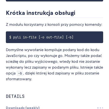
Krótka instrukcja obsługi
Z modułu korzystamy z konsoli przy pomocy komendy:
$ pyli in-file 
[
-o out-file
]
[
-b
]
Domyślne wywołanie kompiluje podany kod do kodu
JavaScriptu, po czy wykonuje go. Możemy także podać
scieżkę do pliku wyjściowego, wtedy kod nie zostanie
wykonany lecz zapisany w podanym pliku. Istnieje także
opcja
, dzięki której kod zapisany w pliku zostanie
-b
sformatowany.
DETAILS
Downloads (weekly)