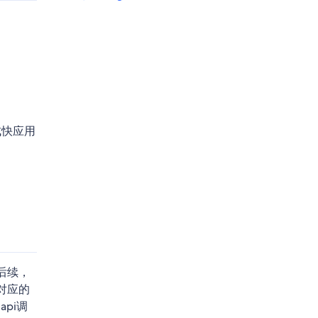
成快应用
续，
用对应的
pi调