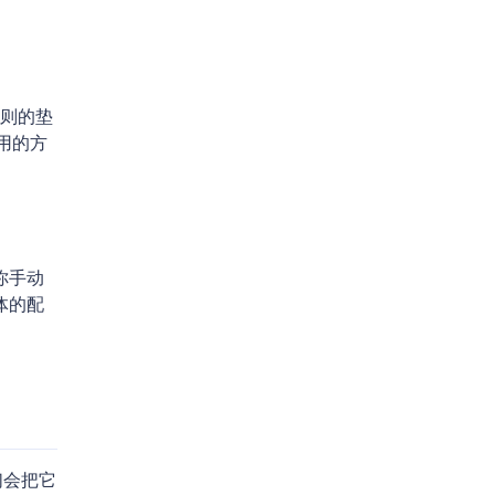
则的垫
用的方
你手动
体的配
们会把它