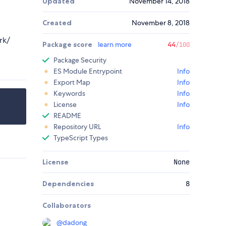
Updated
November 14, 2018
Created
November 8, 2018
k/
Package score
learn more
44
/100
Package Security
ES Module Entrypoint
Info
Export Map
Info
Keywords
Info
License
Info
README
Repository URL
Info
TypeScript Types
License
None
Dependencies
8
Collaborators
@
dadong