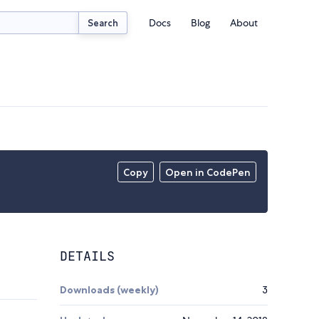
Docs
Blog
About
Search
Copy
Open in CodePen
DETAILS
Downloads (weekly)
3