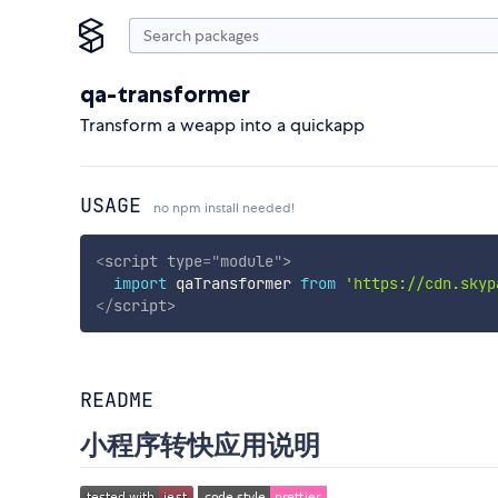
qa-transformer
Transform a weapp into a quickapp
USAGE
no npm install needed!
<
script
type
=
"
module
"
>
import
 qaTransformer 
from
'https://cdn.skyp
</
script
>
README
小程序转快应用说明