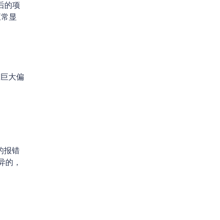
后的项
正常显
巨大偏
的报错
异的，