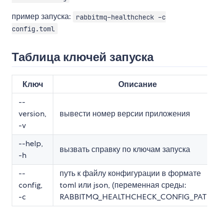
пример запуска:
rabbitmq-healthcheck -c
config.toml
Таблица ключей запуска
Ключ
Описание
--
version,
вывести номер версии приложения
-v
--help,
вызвать справку по ключам запуска
-h
--
путь к файлу конфигурации в формате
config,
toml или json, (переменная среды:
-c
RABBITMQ_HEALTHCHECK_CONFIG_PATH)