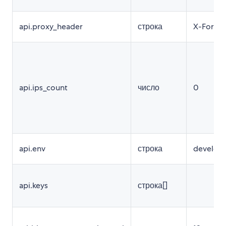
api.proxy_header
строка
X-Forwa
api.ips_count
число
0
api.env
строка
develop
api.keys
строка[]