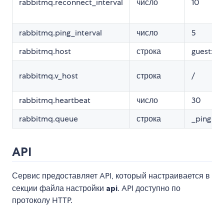
rabbitmq.reconnect_interval
число
10
rabbitmq.ping_interval
число
5
rabbitmq.host
строка
guest:gu
rabbitmq.v_host
строка
/
rabbitmq.heartbeat
число
30
rabbitmq.queue
строка
_ping
API
Сервис предоставляет API, который настраивается в
секции файла настройки
api
. API доступно по
протоколу HTTP.