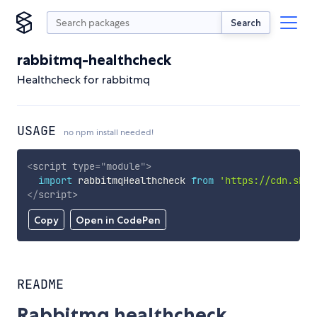
Search
rabbitmq-healthcheck
Healthcheck for rabbitmq
USAGE
no npm install needed!
<
script
type
=
"
module
"
>
import
 rabbitmqHealthcheck 
from
'https://cdn.skyp
</
script
>
Copy
Open in CodePen
README
Rabbitmq healthcheck