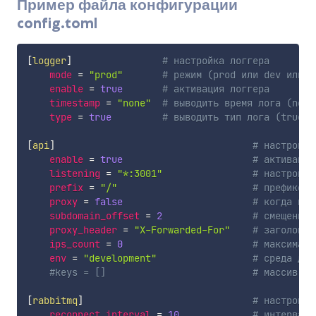
Пример файла конфигурации
config.toml
[
logger
]
# настройка логгера
mode
=
"prod"
# режим (prod или dev или d
enable
=
true
# активация логгера
timestamp
=
"none"
# выводить время лога (none
type
=
true
# выводить тип лога (true и
[
api
]
# настройка
enable
=
true
# активация
listening
=
"*:3001"
# настройка
prefix
=
"/"
# префикс
proxy
=
false
# когда пол
subdomain_offset
=
2
# смещение 
proxy_header
=
"X-Forwarded-For"
# заголовок
ips_count
=
0
# максималь
env
=
"development"
# среда для
#keys = []                          # массив по
[
rabbitmq
]
# настройки
reconnect_interval
=
10
# интервал 