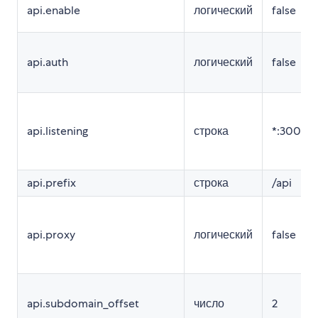
api.enable
логический
false
api.auth
логический
false
api.listening
строка
*:3001
api.prefix
строка
/api
api.proxy
логический
false
api.subdomain_offset
число
2