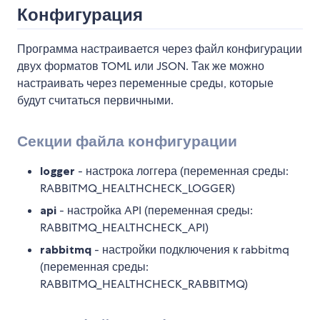
Конфигурация
Программа настраивается через файл конфигурации
двух форматов TOML или JSON. Так же можно
настраивать через переменные среды, которые
будут считаться первичными.
Секции файла конфигурации
logger
- настрока логгера (переменная среды:
RABBITMQ_HEALTHCHECK_LOGGER)
api
- настройка API (переменная среды:
RABBITMQ_HEALTHCHECK_API)
rabbitmq
- настройки подключения к rabbitmq
(переменная среды:
RABBITMQ_HEALTHCHECK_RABBITMQ)