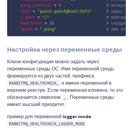
ping_interval
=
5
# интервал 
host
=
"guest:guest@host:5672"
# адрес сер
v_host
=
"/"
# виртуальн
heartbeat
=
30
# сердцебие
queue
=
"_ping"
# имя очере
Настройка через переменные среды
Ключи конфигурации можно задать через
переменные среды ОС. Имя переменной среды
формируется из двух частей, префикса
и имени переменной в
RABBITMQ_HEALTHCHECK_
верхнем реестре. Если переменная вложена, то это
обозначается символом
. Переменные среды
_
имеют высший приоритет.
пример для переменной
logger.mode
:
RABBITMQ_HEALTHCHECK_LOGGER_MODE