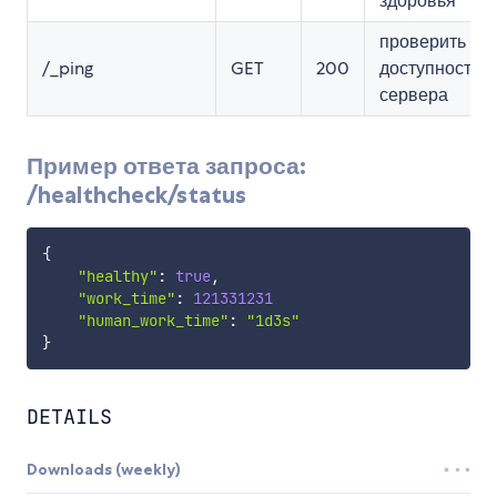
здоровья
проверить
/_ping
GET
200
доступность
сервера
Пример ответа запроса:
/healthcheck/status
{
"healthy"
:
true
,
"work_time"
:
121331231
"human_work_time"
:
"1d3s"
}
DETAILS
Downloads (weekly)