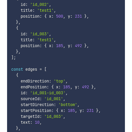
    id
:
'id_002'
,
    title
:
'test1'
,
    position
:
{
 x
:
500
,
 y
:
231
}
,
}
,
{
    id
:
'id_003'
,
    title
:
'test1'
,
    position
:
{
 x
:
185
,
 y
:
492
}
,
}
,
]
;
const
 edges 
=
[
{
    endDirection
:
'top'
,
    endPosition
:
{
 x
:
185
,
 y
:
492
}
,
    id
:
'id_001-id_003'
,
    sourceId
:
'id_001'
,
    startDirection
:
'bottom'
,
    startPosition
:
{
 x
:
185
,
 y
:
231
}
,
    targetId
:
'id_003'
,
    text
:
10
,
}
,