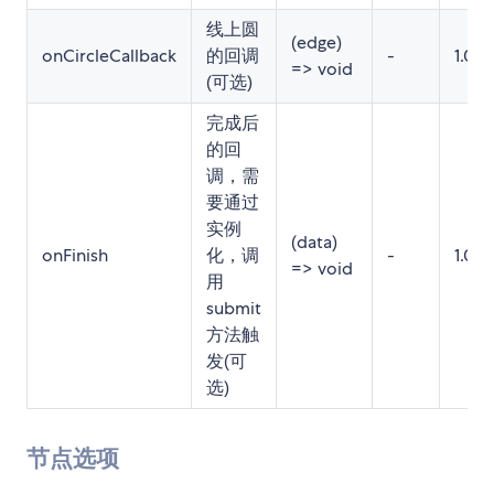
线上圆
(edge)
onCircleCallback
的回调
-
1.0.7
=> void
(可选)
完成后
的回
调，需
要通过
实例
(data)
onFinish
化，调
-
1.0.7
=> void
用
submit
方法触
发(可
选)
节点选项