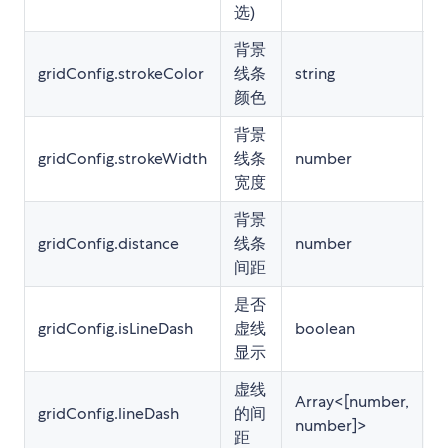
选)
背景
gridConfig.strokeColor
线条
string
'
颜色
背景
gridConfig.strokeWidth
线条
number
1
宽度
背景
gridConfig.distance
线条
number
2
间距
是否
gridConfig.isLineDash
虚线
boolean
t
显示
虚线
Array<[number,
gridConfig.lineDash
的间
[3
number]>
距