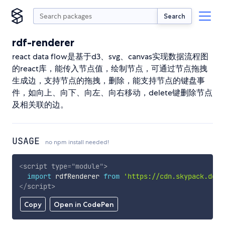
Search
rdf-renderer
react data flow是基于d3、svg、canvas实现数据流程图
的react库，能传入节点值，绘制节点，可通过节点拖拽
生成边，支持节点的拖拽，删除，能支持节点的键盘事
件，如向上、向下、向左、向右移动，delete键删除节点
及相关联的边。
USAGE
no npm install needed!
<
script
type
=
"
module
"
>
import
 rdfRenderer 
from
'https://cdn.skypack.dev/
</
script
>
Copy
Open in CodePen