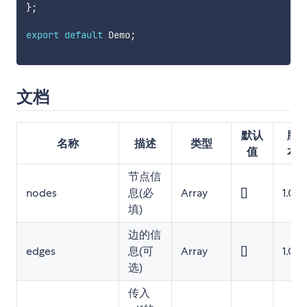
}
;
export
default
 Demo
;
文档
默认
版
名称
描述
类型
值
本
节点信
nodes
息(必
Array
[]
1.0.7
填)
边的信
edges
息(可
Array
[]
1.0.7
选)
传入