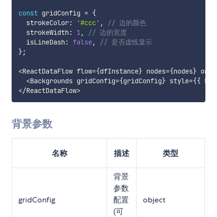
const
 gridConfig 
=
{
  strokeColor
:
'#ccc'
,
// 边的颜色
  strokeWidth
:
1
,
// 边的宽度
  isLineDash
:
false
,
// 是否虚线显示
}
;
<
ReactDataFlow flow
=
{
dfInstance
}
 nodes
=
{
nodes
}
 onFi
<
Backgrounds gridConfig
=
{
gridConfig
}
 style
=
{
{
 bac
<
/
ReactDataFlow
>
背景参数
名称
描述
类型
背景
参数
gridConfig
配置
object
{}
(可