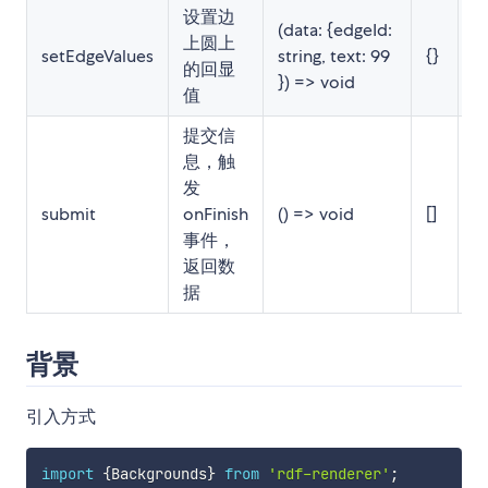
设置边
(data: {edgeId:
上圆上
setEdgeValues
string, text: 99
{}
1.
的回显
}) => void
值
提交信
息，触
发
submit
onFinish
() => void
[]
1.
事件，
返回数
据
背景
引入方式
import
{
Backgrounds
}
from
'rdf-renderer'
;