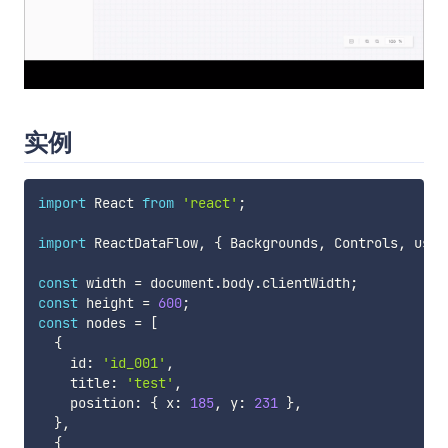
实例
import
 React 
from
'react'
;
import
 ReactDataFlow
,
{
 Backgrounds
,
 Controls
,
 useD
const
 width 
=
 document
.
body
.
clientWidth
;
const
 height 
=
600
;
const
 nodes 
=
[
{
    id
:
'id_001'
,
    title
:
'test'
,
    position
:
{
 x
:
185
,
 y
:
231
}
,
}
,
{