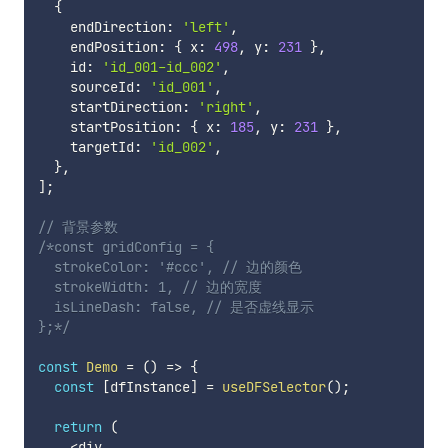
{
    endDirection
:
'left'
,
    endPosition
:
{
 x
:
498
,
 y
:
231
}
,
    id
:
'id_001-id_002'
,
    sourceId
:
'id_001'
,
    startDirection
:
'right'
,
    startPosition
:
{
 x
:
185
,
 y
:
231
}
,
    targetId
:
'id_002'
,
}
,
]
;
// 背景参数
/*const gridConfig = {

  strokeColor: '#ccc', // 边的颜色

  strokeWidth: 1, // 边的宽度

  isLineDash: false, // 是否虚线显示

};*/
const
Demo
=
(
)
=>
{
const
[
dfInstance
]
=
useDFSelector
(
)
;
return
(
<
div
