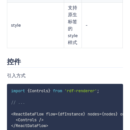
支持
原生
标签
style
-
-
的
style
样式
控件
引入方式
import
{
Controls
}
from
'rdf-renderer'
;
// ...
<
ReactDataFlow flow
=
{
dfInstance
}
 nodes
=
{
nodes
}
 onFi
<
Controls 
/
>
<
/
ReactDataFlow
>