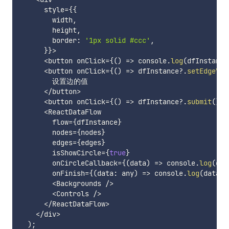
      style
=
{
{
        width
,
        height
,
        border
:
'1px solid #ccc'
,
}
}
>
<
button onClick
=
{
(
)
=>
 console
.
log
(
dfInstance
<
button onClick
=
{
(
)
=>
 dfInstance
?.
setEdgeVal
        设置边的值

<
/
button
>
<
button onClick
=
{
(
)
=>
 dfInstance
?.
submit
(
)
}
>
<
ReactDataFlow

        flow
=
{
dfInstance
}
        nodes
=
{
nodes
}
        edges
=
{
edges
}
        isShowCircle
=
{
true
}
        onCircleCallback
=
{
(
data
)
=>
 console
.
log
(
dat
        onFinish
=
{
(
data
:
 any
)
=>
 console
.
log
(
data
)
}
<
Backgrounds 
/
>
<
Controls 
/
>
<
/
ReactDataFlow
>
<
/
div
>
)
;