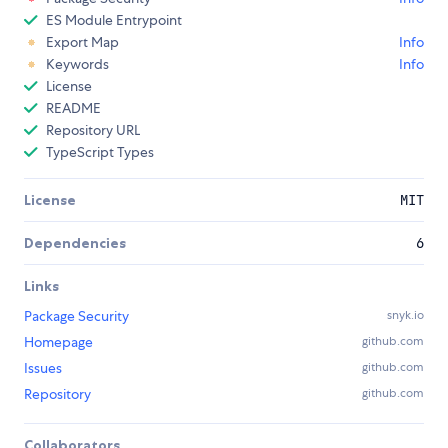
ES Module Entrypoint
Export Map
Info
Keywords
Info
License
README
Repository URL
TypeScript Types
License
MIT
Dependencies
6
Links
Package Security
snyk.io
Homepage
github.com
Issues
github.com
Repository
github.com
Collaborators