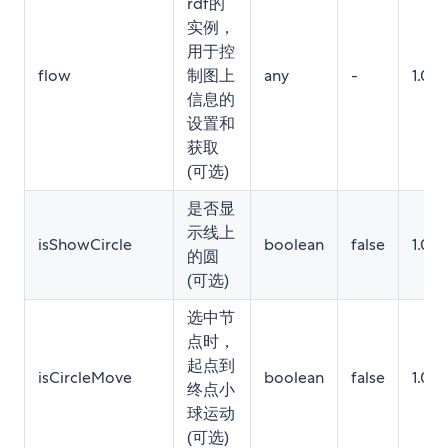
rdf的
实例，
用于控
flow
制图上
any
-
1.0.7
信息的
设置和
获取
(可选)
是否显
示线上
isShowCircle
boolean
false
1.0.7
的圆
(可选)
选中节
点时，
起点到
isCircleMove
boolean
false
1.0.7
终点小
球运动
(可选)