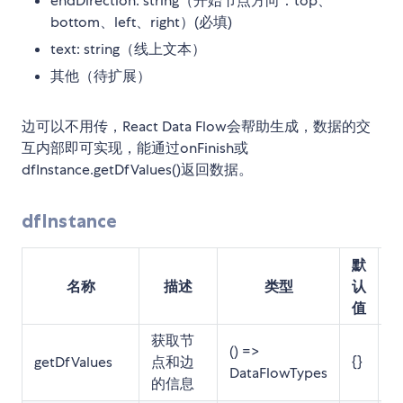
endDirection: string（开始节点方向：top、
bottom、left、right）(必填)
text: string（线上文本）
其他（待扩展）
边可以不用传，React Data Flow会帮助生成，数据的交
互内部即可实现，能通过onFinish或
dfInstance.getDfValues()返回数据。
dfInstance
默
名称
描述
类型
认
值
获取节
() =>
getDfValues
点和边
{}
1.
DataFlowTypes
的信息