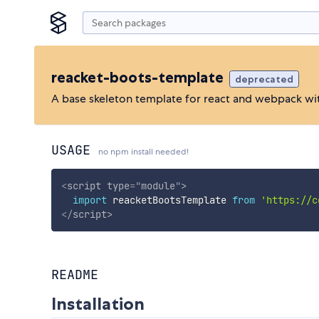
reacket-boots-template
deprecated
A base skeleton template for react and webpack wi
USAGE
no npm install needed!
<
script
type
=
"
module
"
>
import
 reacketBootsTemplate 
from
'https://c
</
script
>
README
Installation