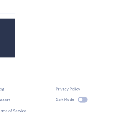
log
Privacy Policy
areers
Dark Mode
rms of Service