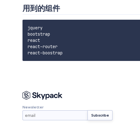
用到的组件
jquery

bootstrap

react

react-router

Newsletter