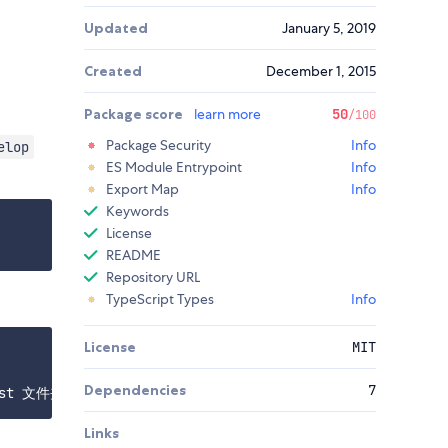
Updated
January 5, 2019
Created
December 1, 2015
Package score
learn more
50
/100
Package Security
Info
elop
ES Module Entrypoint
Info
Export Map
Info
Keywords
License
README
Repository URL
TypeScript Types
Info
License
MIT
Dependencies
7
Links