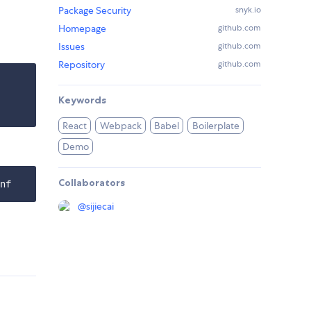
Package Security
snyk.io
Homepage
github.com
Issues
github.com
Repository
github.com
Keywords
React
Webpack
Babel
Boilerplate
Demo
Collaborators
@
sijiecai