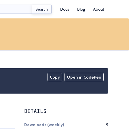
Docs
Blog
About
Search
Copy
Open in CodePen
DETAILS
Downloads (weekly)
9