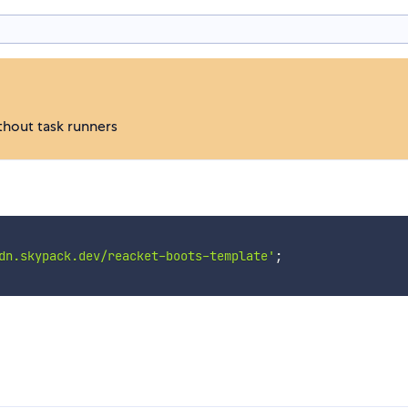
thout task runners
dn.skypack.dev/reacket-boots-template'
;