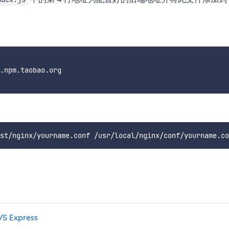
.npm.taobao.org

VS Express