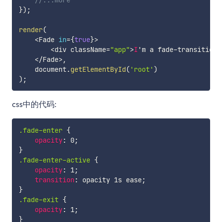
}
)
;
render
(
<
Fade 
in
=
{
true
}
>
<
div className
=
"app"
>
I
'm a fade
-
transition 
<
/
Fade
>
,
    document
.
getElementById
(
'root'
)
)
;
css中的代码:
.fade-enter
{
opacity
:
 0
;
}
.fade-enter-active
{
opacity
:
 1
;
transition
:
 opacity 1s ease
;
}
.fade-exit
{
opacity
:
 1
;
}