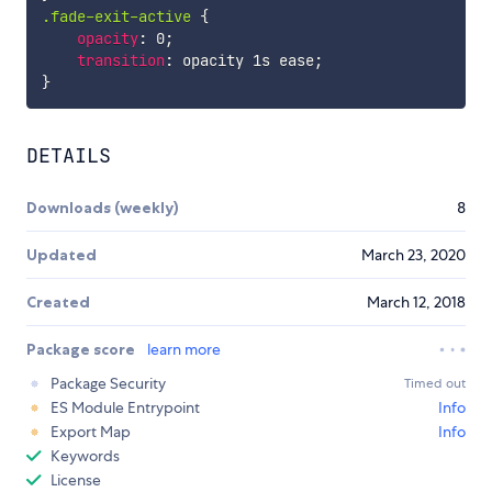
.fade-exit-active
{
opacity
:
 0
;
transition
:
 opacity 1s ease
;
}
DETAILS
Downloads (weekly)
8
Updated
March 23, 2020
Created
March 12, 2018
Package score
learn more
Package Security
Timed out
ES Module Entrypoint
Info
Export Map
Info
Keywords
License