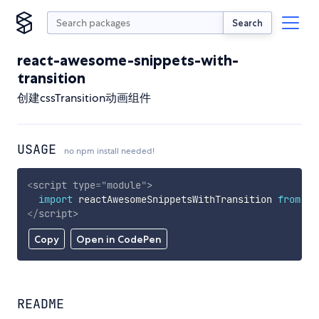
Search
react-awesome-snippets-with-
transition
创建cssTransition动画组件
USAGE
no npm install needed!
<
script
type
=
"
module
"
>
import
 reactAwesomeSnippetsWithTransition 
from
'h
</
script
>
Copy
Open in CodePen
README