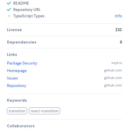
README
Repository URL
TypeScript Types
Info
License
ISC
Dependencies
0
Links
Package Security
snyk.io
Homepage
github.com
Issues
github.com
Repository
github.com
Keywords
transition
react-transition
Collaborators