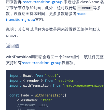
用来告诉
react-transition-group
来通过该 className 名
字来给节点添加动画。此外，还可以传递
等参
timeout
数，设置动画持续时间。更多参数请参考
react-
transition-group
文档。
说明：其实可以理解为参数是用来设置返回组件的默认
props。
返回值
withTransition调用后会返回一个React组件，该组件完整
支持所有
react-transition-group
设置项。
import
 React 
from
'react'
;
import
{
 render 
}
from
'react-dom'
;
import
 withTransition 
from
'react-awesome-snippets-
const
 Fade 
=
withTransition
(
{
    classNames
:
'fade'
//timeout: 1000,
//...more